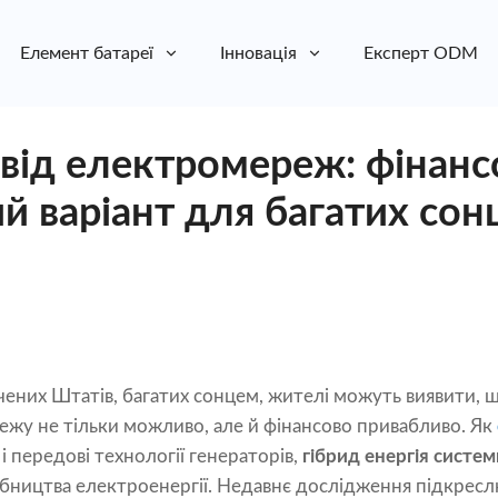
Елемент батареї
Інновація
Експерт ODM
 від електромереж: фінанс
й варіант для багатих сонц
чених Штатів, багатих сонцем, жителі можуть виявити,
ежу не тільки можливо, але й фінансово привабливо. Як
і передові технології генераторів,
гібрид енергія систем
бництва електроенергії. Недавнє дослідження підкресл