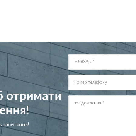
Ім&#39;я
*
Номер телефону
об отримати
повідомлення
*
ення!
ь запитання!