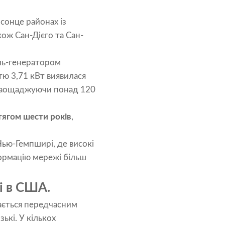
сонце районах із
кож Сан-Дієго та Сан-
ль-генератором
тю 3,71 кВт виявилася
 заощаджуючи понад 120
тягом шести років
,
Нью-Гемпширі, де високі
формацію мережі більш
і в США.
ється передчасним
ькі. У кількох