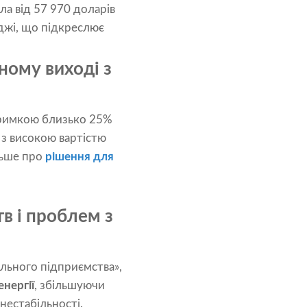
а від 57 970 доларів
джі, що підкреслює
ному виході з
тримкою близько 25%
 з високою вартістю
ільше про
рішення для
в і проблем з
ального підприємства»,
нергії
, збільшуючи
нестабільності.