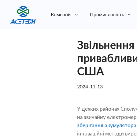
Компанія
Промисловість
Про нас
Звільнення
Про нас
Стійкість
Стійкість
привабливи
США
2024-11-13
У деяких районах Сполу
на звичайну електромер
зберігання акумулятора
інноваційні методи виро