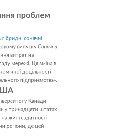
ання проблем
 гібридні сонячні
адовому випуску
Сонячна
ння витрат на
аду мережі. Ця зміна в
номічної доцільності
нального підприємства».
 США
ніверситету Канади
нь у тринадцяти штатах
 на життєздатності
и регіони, де цей