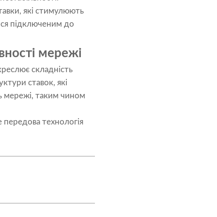
тавки, які стимулюють
ися підключеним до
авності мережі
креслює складність
ктури ставок, які
ь мережі, таким чином
де передова технологія