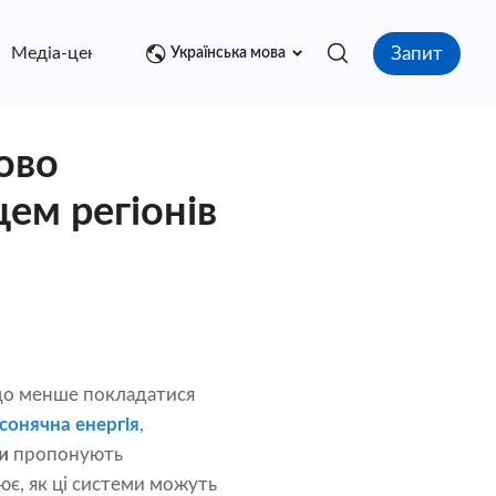
Запит
Медіа-центр
контакт
Українська мова
ово
ем регіонів
 що менше покладатися
сонячна енергія
,
и
пропонують
ює, як ці системи можуть