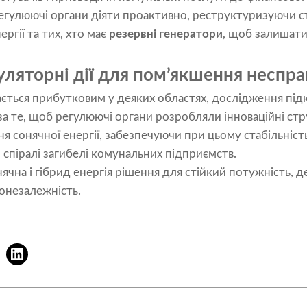
егулюючі органи діяти проактивно, реструктуризуючи с
ергії та тих, хто має
резервні генератори
, щоб залишат
уляторні дії для пом’якшення неспр
ається прибутковим у деяких областях, дослідження під
за те, щоб регулюючі органи розробляли інноваційні стру
 сонячної енергії, забезпечуючи при цьому стабільніст
 спіралі загибелі комунальних підприємств.
ячна і гібрид енергія рішення для стійкий потужність
, 
онезалежність.