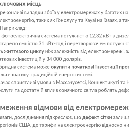
 ключових місць
еконливі випадки збоїв у електромережах у багатих на 
ктроенергію, таких як Гонолулу та Кауаї на Гаваях, а та
 Наприклад:
 фотоелектрична система потужністю 12,32 кВт з дизе
батареєю ємністю 31 кВт-год і перетворювачем потужніс
ть життєвого циклу
ніж залежність від електромережі,
аткових інвестицій у 34 000 доларів.
гібридна система може
окупити початкові інвестиції про
альтернативу традиційній енергосистемі.
чає сприятливі умови в Массачусетсі, Коннектикуті та 
слуги та достатній вплив сонячного світла роблять де
меження відмови від електромереж
еваги, дослідження підкреслює, що
дефект сітки
залиша
регіонів США, де тарифи на електроенергію відносно низ