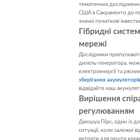
тематичних дослідження
США в Сакраменто до по
значні початкові інвестиц
Гібридні систем
мережі
Дослідники припускают
дизель-генератора, мож
електроенергії та рясним
зберігання акумуляторі
відвідайте наш акумулят
Вирішення спіра
регулюванням
Джошуа Пірс, один із до
ситуації, коли залежні 
витрати для решти корис