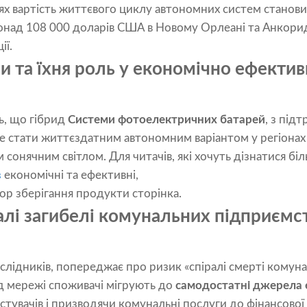
х вартість життєвого циклу автономних систем становил
над 108 000 доларів США в Новому Орлеані та Анкори
ії.
и та їхня роль у економічно ефектив
ь, що гібрид
Системи фотоелектричних батарей
, з під
е стати життєздатним автономним варіантом у регіонах
 сонячним світлом. Для читачів, які хочуть дізнатися б
в
економічні та ефективні,
ор зберігання продукти сторінка
.
лі загибелі комунальних підприємст
слідників, попереджає про ризик «спіралі смерті комун
від мережі споживачі мігрують до
самодостатні джерела е
тувачів і призводячи комунальні послуги до фінансової 