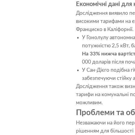
Економічні дані для
Дослідження виявило пер
високими тарифами на еле
Франциско в Каліфорнії.
У Гонолулу автономна
потужністю 2,5 кВт, 
На 33% нижча вартіс
000 доларів після поч
У Сан-Дієго подібна 
забезпечуючи стійку 
Дослідження також визна
тарифи на комунальні по
можливим.
Проблеми та об
Незважаючи на його пер
рішенням для більшості 