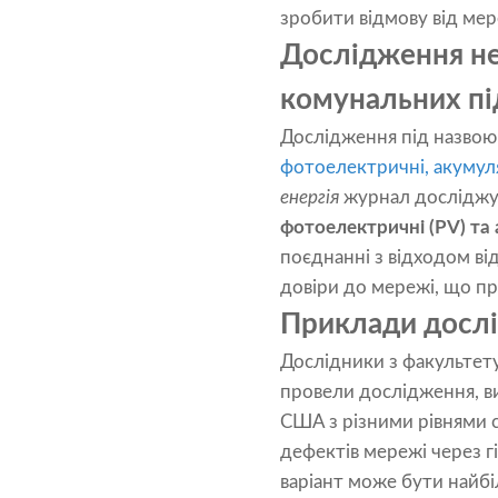
зробити відмову від ме
Дослідження не
комунальних п
Дослідження під назвою
фотоелектричні, акумул
енергія
журнал досліджує
фотоелектричні (PV) та 
поєднанні з відходом ві
довіри до мережі, що пр
Приклади дослі
Дослідники з факультету
провели дослідження, в
США з різними рівнями 
дефектів мережі через г
варіант може бути найб