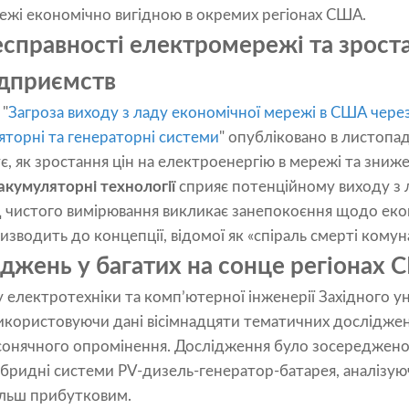
режі економічно вигідною в окремих регіонах США.
справності електромережі та зрост
ідприємств
 "
Загроза виходу з ладу економічної мережі в США через
яторні та генераторні системи
" опубліковано в листоп
, як зростання цін на електроенергію в мережі та зниже
акумуляторні технології
сприяє потенційному виходу з л
д чистого вимірювання викликає занепокоєння щодо еко
изводить до концепції, відомої як «спіраль смерті кому
джень у багатих на сонце регіонах
 електротехніки та комп’ютерної інженерії Західного у
икористовуючи дані вісімнадцяти тематичних дослідже
сонячного опромінення. Дослідження було зосереджено
ібридні системи PV-дизель-генератор-батарея, аналізуюч
ільш прибутковим.