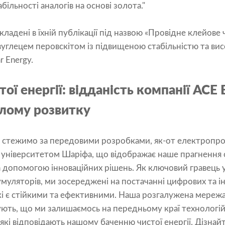
ільності аналогів на основі золота."
кладені в їхній публікації під назвою «Провідне клейов
вуглецем перовскітом із підвищеною стабільністю та ви
r Energy.
ої енергії: відданість компанії ACE 
алому розвитку
о стежимо за передовими розробками, як-от електропро
 університетом Шаріфа, що відображає наше прагнення
а допомогою інноваційних рішень. Як ключовий гравець
акумуляторів, ми зосереджені на постачанні цифрових та 
 які є стійкими та ефективними. Наша розгалужена мереж
ють, що ми залишаємось на передньому краї технологій,
 які відповідають нашому баченню чистої енергії. Дізнай