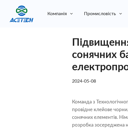
Компанія
Промисловість
Про нас
Підвищення
Про нас
Стійкість
Стійкість
сонячних б
електропро
2024-05-08
Команда з Технологічног
провідне клейове чорнил
сонячних елементів. Нім
розробка зосереджена н