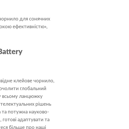
е чорнило для сонячних
сокою ефективністю»,
Battery
відне клейове чорнило,
 очолити глобальний
 у всьому ланцюжку
інтелектуальних рішень
а та потужна науково-
 готові адаптувати та
теся більше про наші