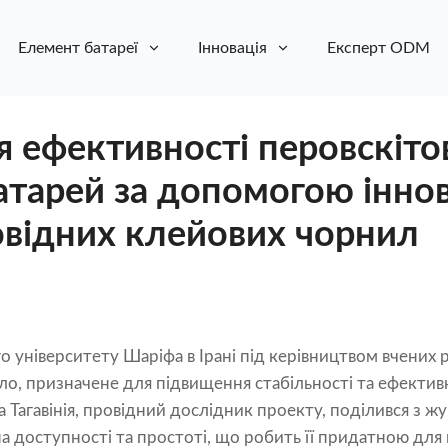
Елемент батареї
Інновація
Експерт ODM
 ефективності перовскіто
атарей за допомогою інно
відних клейових чорнил
о університету Шаріфа в Ірані під керівництвом вчених 
о, призначене для підвищення стабільності та ефектив
а Тагавінія, провідний дослідник проекту, поділився з ж
а доступності та простоті, що робить її придатною д