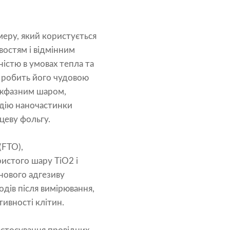
еру, який користується
востям і відмінним
істю в умовах тепла та
 робить його чудовою
міжфазним шаром,
ндію наночастинки
ецеву фольгу.
(FTO),
истого шару TiO2 і
 нового адгезиву
дів після вимірювання,
тивності клітин.