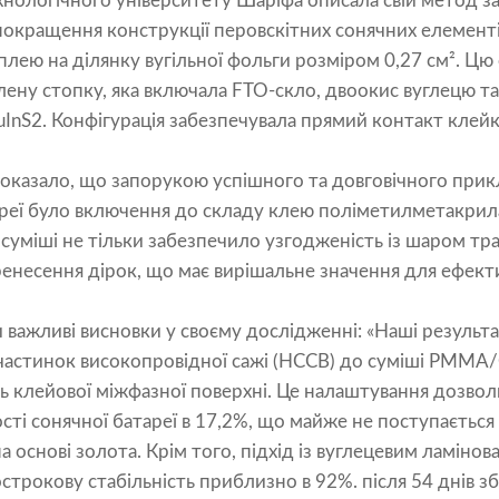
хнологічного університету Шаріфа описала свій метод з
покращення конструкції перовскітних сонячних елемент
лею на ділянку вугільної фольги розміром 0,27 см². Цю
ену стопку, яка включала FTO-скло, двоокис вуглецю т
CuInS2. Конфігурація забезпечувала прямий контакт клей
оказало, що запорукою успішного та довговічного прик
ареї було включення до складу клею поліметилметакри
суміші не тільки забезпечило узгодженість із шаром тр
енесення дірок, що має вирішальне значення для ефекти
важливі висновки у своєму дослідженні: «Наші результ
частинок високопровідної сажі (HCCB) до суміші PMMA/
ть клейової міжфазної поверхні. Це налаштування дозво
ті сонячної батареї в 17,2%, що майже не поступається
а основі золота. Крім того, підхід із вуглецевим ламін
строкову стабільність приблизно в 92%. після 54 днів зб