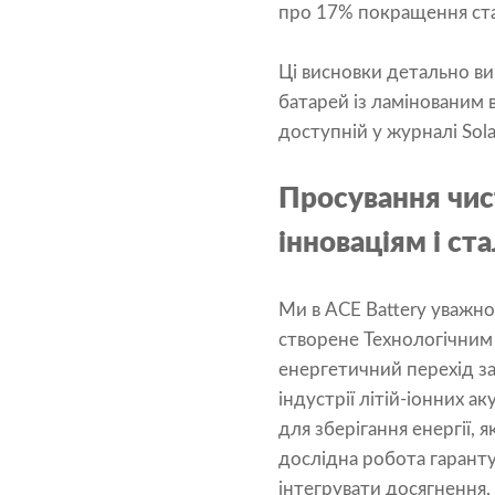
про 17% покращення стаб
Ці висновки детально ви
батарей із ламінованим 
доступній у журналі Sola
Просування чист
інноваціям і ст
Ми в ACE Battery уважн
створене Технологічним
енергетичний перехід з
індустрії літій-іонних 
для зберігання енергії,
дослідна робота гаранту
інтегрувати досягнення,