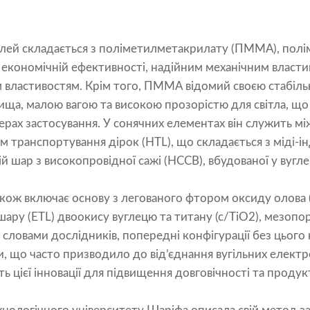
ей складається з поліметилметакрилату (ПММА), полім
 економічній ефективності, надійним механічним власти
 властивостям. Крім того, ПММА відомий своєю стабільн
ща, малою вагою та високою прозорістю для світла, що
ферах застосування. У сонячних елементах він служить 
 транспортування дірок (HTL), що складається з міді-і
ній шар з високопровідної сажі (HCCB), вбудованої у вугл
кож включає основу з легованого фтором оксиду олова 
ру (ETL) двоокису вуглецю та титану (c/TiO2), мезопор
а словами дослідників, попередні конфігурації без цього
, що часто призводило до від’єднання вугільних електро
ь цієї інновації для підвищення довговічності та продук