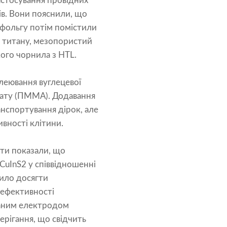
астосування провідних
ів. Вони пояснили, що
 фольгу потім помістили
а титану, мезопористий
кого чорнила з HTL.
леювання вуглецевої
лату (ПММА). Додавання
анспортування дірок, але
вності клітини.
ати показали, що
CuInS2 у співвідношенні
лило досягти
 ефективності
ованим електродом
ерігання, що свідчить