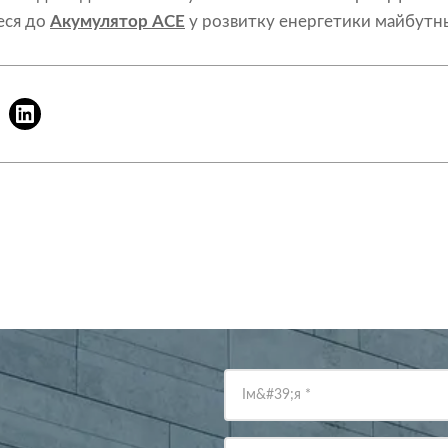
еся до
Акумулятор ACE
у розвитку енергетики майбутнь
Ім&#39;я
*