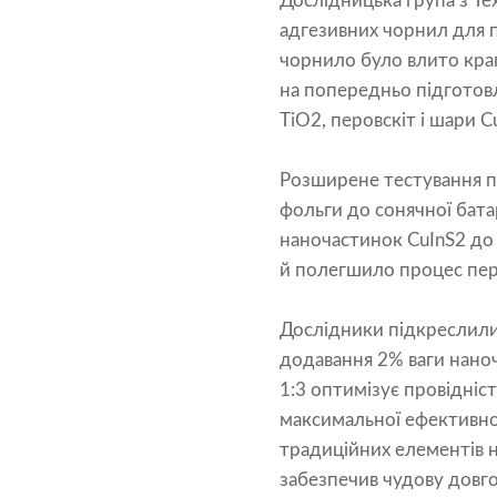
Дослідницька група з Те
адгезивних чорнил для 
чорнило було влито крап
на попередньо підготовл
TiO2, перовскіт і шари 
Розширене тестування п
фольги до сонячної бат
наночастинок CuInS2 до 
й полегшило процес пер
Дослідники підкреслили 
додавання 2% ваги нано
1:3 оптимізує провідніс
максимальної ефективнос
традиційних елементів н
забезпечив чудову довго