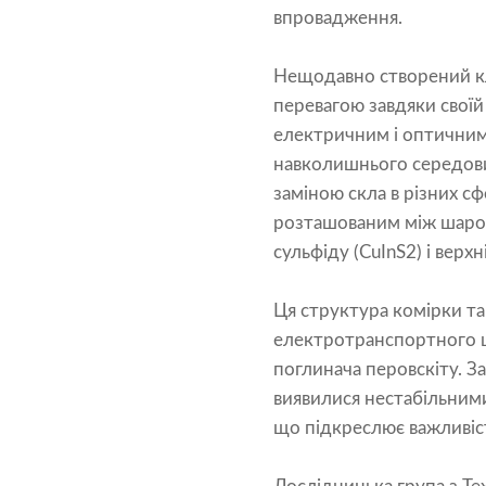
впровадження.
Нещодавно створений кл
перевагою завдяки своїй
електричним і оптичним
навколишнього середови
заміною скла в різних с
розташованим між шаром
сульфіду (CuInS2) і верх
Ця структура комірки та
електротранспортного ша
поглинача перовскіту. З
виявилися нестабільними
що підкреслює важливіст