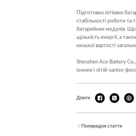
Підготовка літієвих бат
стабільності роботи та т
батарейних модулів. Що 
щільність енергії, а та
низької вартості загальн
Shenzhen Ace Battery Co.
іонних і літій-залізо-фо
Ділити
Попередня стаття