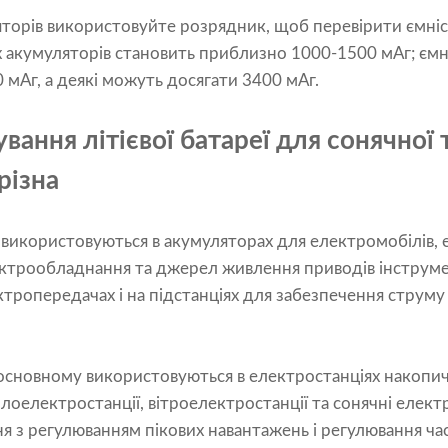
яторів використовуйте розрядник, щоб перевірити ємніс
их акумуляторів становить приблизно 1000-1500 мАг; ємні
мАг, а деякі можуть досягати 3400 мАг.
ування літієвої батареї для сонячної
 різна
я використовуються в акумуляторах для електромобілів,
ктрообладнання та джерел живлення приводів інструме
тропередачах і на підстанціях для забезпечення струму
в основному використовуються в електростанціях накопиче
плоелектростанції, вітроелектростанції та сонячні елект
 з регулюванням пікових навантажень і регулювання час