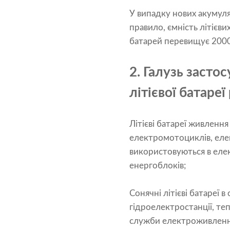
У випадку нових акумул
правило, ємність літієв
батарей перевищує 2000 
2. Галузь застос
літієвої батареї
Літієві батареї живленн
електромотоциклів, еле
використовуються в елек
енергоблоків;
Сонячні літієві батареї 
гідроелектростанції, те
служби електроживлення