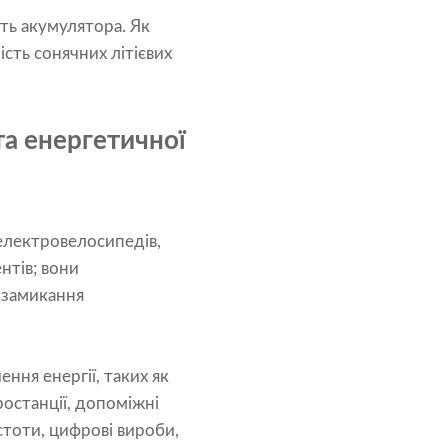
ть акумулятора. Як
сть сонячних літієвих
 та енергетичної
 електровелосипедів,
нтів; вони
 замикання
ння енергії, таких як
ростанції, допоміжні
тоти, цифрові вироби,