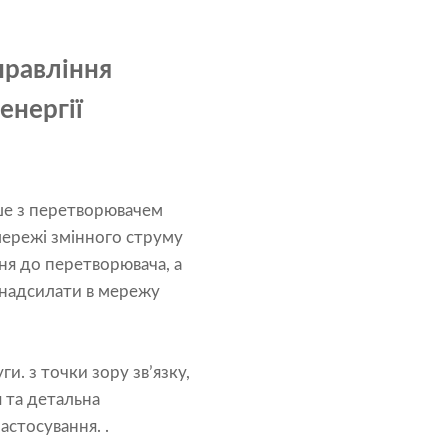
правління
енергії
ише з перетворювачем
мережі змінного струму
ня до перетворювача, а
 надсилати в мережу
и. з точки зору зв’язку,
 та детальна
астосування. .