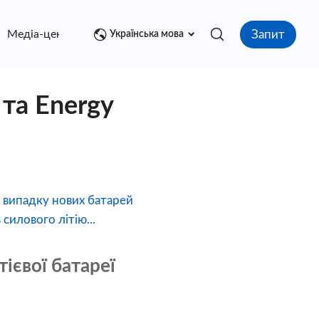
Запит
Медіа-центр
контакт
Українська мова
 та Energy
. У випадку нових батарей
силового літію...
тієвої батареї