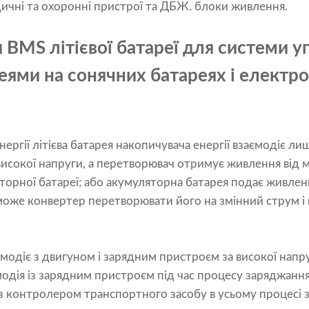
ичні та охоронні пристрої та ДБЖ. блоки живлення.
 BMS літієвої батареї для системи у
еями на сонячних батареях і електро
нергії літієва батарея накопичувача енергії взаємодіє л
 високої напруги, а перетворювач отримує живлення від 
орної батареї; або акумуляторна батарея подає живлен
 може конвертер перетворювати його на змінний струм і
одіє з двигуном і зарядним пристроєм за високої напруг
модія із зарядним пристроєм під час процесу заряджання
з контролером транспортного засобу в усьому процесі з