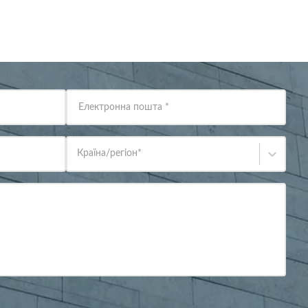
Електронна пошта
*
Країна/регіон
*