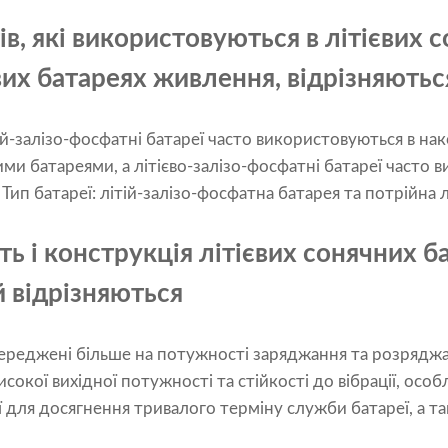
ів, які використовуються в літієвих 
євих батареях живлення, відрізняютьс
тій-залізо-фосфатні батареї часто використовуються в н
вими батареями, а літієво-залізо-фосфатні батареї часто
 Тип батареї: літій-залізо-фосфатна батарея та потрійна л
ть і конструкція літієвих сонячних б
й відрізняються
осереджені більше на потужності заряджання та розрядж
сокої вихідної потужності та стійкості до вібрації, ос
ії для досягнення тривалого терміну служби батареї, а т