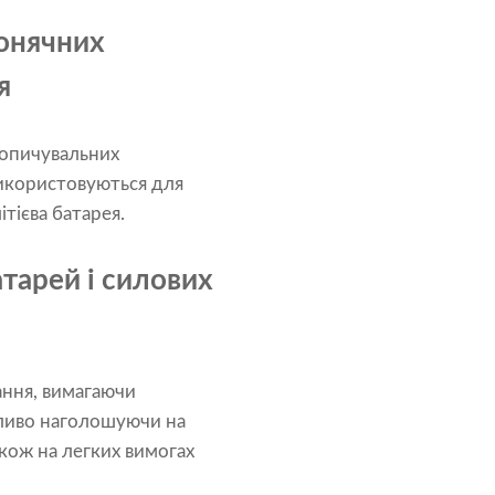
сонячних
я
акопичувальних
 використовуються для
ітієва батарея.
атарей і силових
ання, вимагаючи
обливо наголошуючи на
акож на легких вимогах