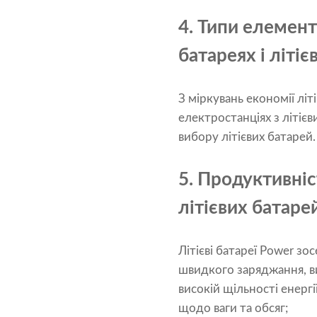
4. Типи елемент
батареях і літі
З міркувань економії лі
електростанціях з літіє
вибору літієвих батарей.
5. Продуктивніс
літієвих батаре
Літієві батареї Power з
швидкого заряджання, ви
високій щільності енерг
щодо ваги та обсяг;