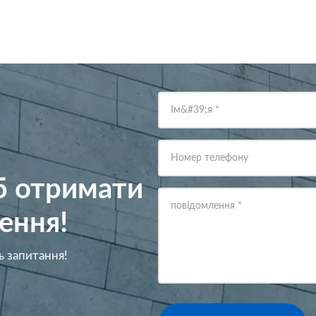
Ім&#39;я
*
Номер телефону
об отримати
повідомлення
*
ення!
ь запитання!