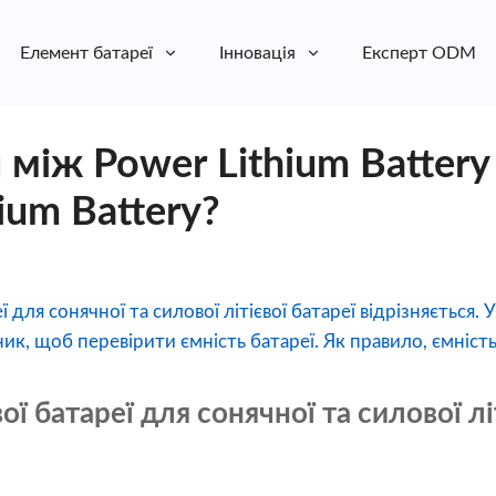
Елемент батареї
Інновація
Експерт ODM
 між Power Lithium Battery
hium Battery?
еї для сонячної та силової літієвої батареї відрізняється
к, щоб перевірити ємність батареї. Як правило, ємність 
вої батареї для сонячної та силової лі