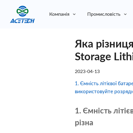
Компанія
Промисловість
Про нас
Яка різниця
Про нас
Стійкість
Стійкість
Storage Lit
2023-04-13
1. Ємність літієвої батар
використовуйте розрядни
1. Ємність літіє
різна