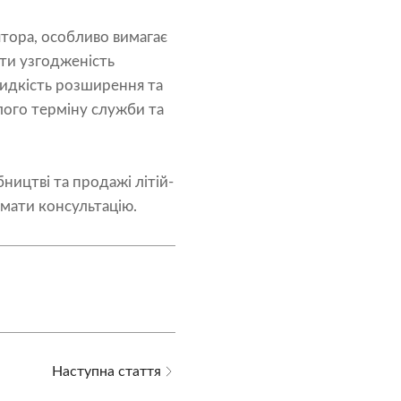
ятора, особливо вимагає
ати узгодженість
швидкість розширення та
алого терміну служби та
бництві та продажі літій-
имати консультацію.
Наступна стаття