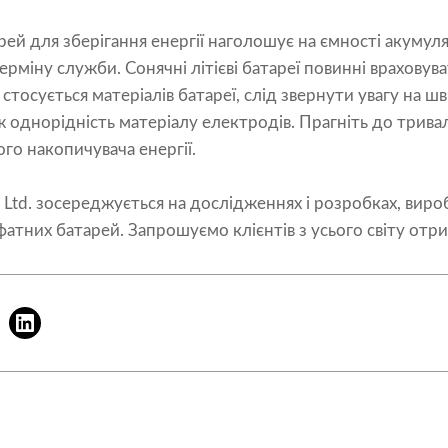
арей для зберігання енергії наголошує на ємності акумул
ерміну служби. Сонячні літієві батареї повинні враховув
стосується матеріалів батареї, слід звернути увагу на 
кож однорідність матеріалу електродів. Прагніть до трив
ого накопичувача енергії.
, Ltd. зосереджується на дослідженнях і розробках, виро
сфатних батарей. Запрошуємо клієнтів з усього світу отр