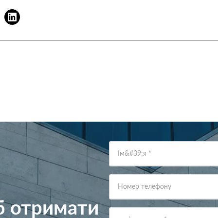
Ім&#39;я
*
Номер телефону
об отримати