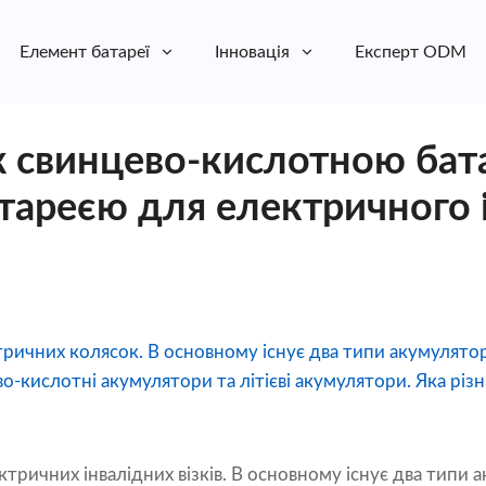
Елемент батареї
Інновація
Експерт ODM
ж свинцево-кислотною бат
атареєю для електричного 
тричних колясок. В основному існує два типи акумулято
ево-кислотні акумулятори та літієві акумулятори. Яка рі
ктричних інвалідних візків. В основному існує два типи 