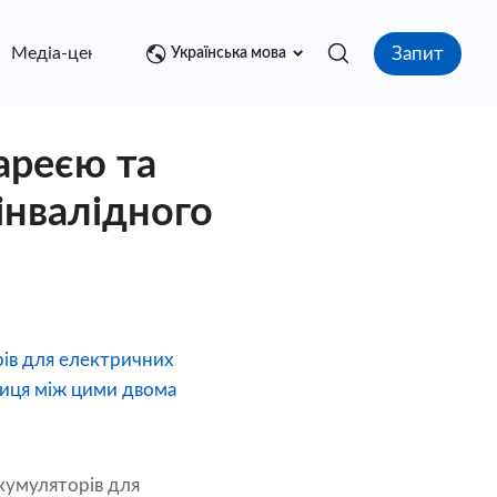
Запит
Медіа-центр
контакт
Українська мова
ареєю та
інвалідного
рів для електричних
зниця між цими двома
акумуляторів для