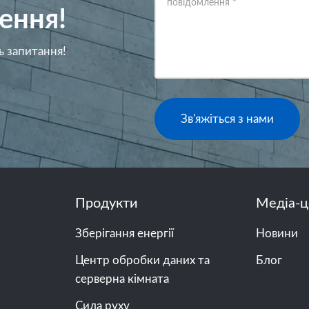
повідомлення
*
ення!
ь запитання!
Зв'яжіться з нами
Продукти
Медіа-ц
Зберігання енергії
Новини
Центр обробки даних та
Блог
серверна кімната
Сила руху