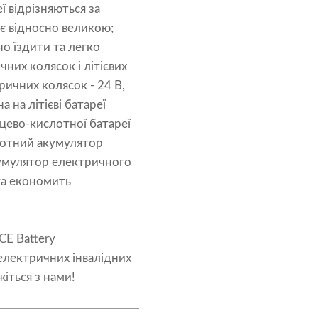
еї
відрізняються за
 є відносно великою;
но їздити та легко
них колясок і літієвих
ричних колясок - 24 В,
а на літієві батареї
нцево-кислотної батареї
слотний акумулятор
акумулятор електричного
 та економить
ACE Battery
 електричних інвалідних
жіться з нами!