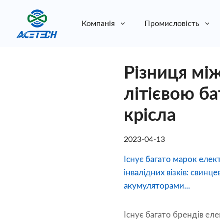
Компанія
Промисловість
Про нас
Різниця мі
Про нас
Стійкість
Стійкість
літієвою б
крісла
2023-04-13
Існує багато марок елек
інвалідних візків: свинц
акумуляторами...
Існує багато брендів еле