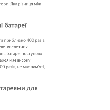
тори. Яка різниця між
і батареї
и приблизно 400 разів,
цево-кислотних
ань батареї поступово
арея має високу
 разів, не має пам’яті,
атареями для