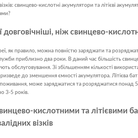
ізків: свинцево-кислотні акумулятори та літієві акумуля
ами?
еї довговічніші, ніж свинцево-кислотн
еї, як правило, можна повністю заряджати та розряджат
служби приблизно два роки. В даний час більшість свин
ють обслуговування. Зі збільшенням кількості використ
ризведе до зменшення ємності акумулятора. Літієва бат
 споживання, може заряджатися та розряджатися понад 500
 3-5 років.
свинцево-кислотними та літієвими б
алідних візків