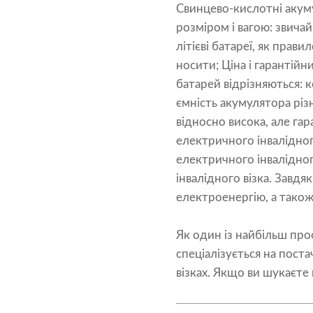
Свинцево-кислотні акуму
розміром і вагою: звича
літієві батареї, як прав
носити; Ціна і гарантій
батарей відрізняються: 
ємність акумулятора різна
відносно висока, але га
електричного інвалідного
електричного інвалідног
інвалідного візка. Завдя
електроенергію, а також
Як один із найбільш пр
спеціалізується на поста
візках. Якщо ви шукаєте 