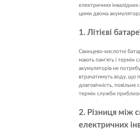
електричних інвалідних в
цими двома акумулятор
1. Літієві батар
Свинцево-кислотні батар
мають пам’ять і термін 
акумуляторів не потребу
втрачатимуть воду, що п
довговічність, повільне
термін служби приблизно
2. Різниця між 
електричних інв