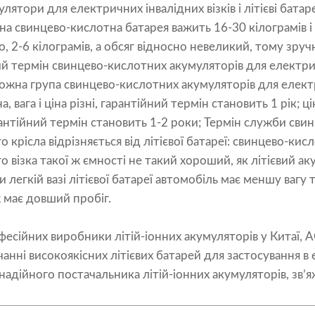
лятори для електричних інвалідних візків і
літієві батар
йна свинцево-кислотна батарея важить 16-30 кілограмів і
ило, 2-6 кілограмів, а обсяг відносно невеликий, тому зруч
ний термін свинцево-кислотних акумуляторів для електрич
кожна група свинцево-кислотних акумуляторів для елект
, вага і ціна різні, гарантійний термін становить 1 рік; цін
рантійний термін становить 1-2 роки; Термін служби сви
 крісла відрізняється від літієвої батареї: свинцево-ки
о візка такої ж ємності не такий хороший, як літієвий 
ки легкій вазі літієвої батареї автомобіль має меншу вагу
 має довший пробіг.
офесійних
виробники літій-іонних акумуляторів у Китаї
, 
чанні високоякісних літієвих батарей для застосування в
надійного постачальника літій-іонних акумуляторів, зв’я