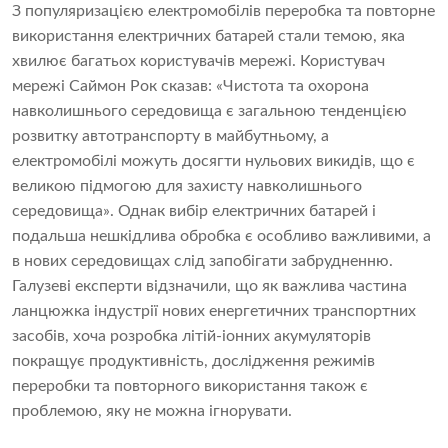
З популяризацією електромобілів переробка та повторне
використання електричних батарей стали темою, яка
хвилює багатьох користувачів мережі. Користувач
мережі Саймон Рок сказав: «Чистота та охорона
навколишнього середовища є загальною тенденцією
розвитку автотранспорту в майбутньому, а
електромобілі можуть досягти нульових викидів, що є
великою підмогою для захисту навколишнього
середовища». Однак вибір електричних батарей і
подальша нешкідлива обробка є особливо важливими, а
в нових середовищах слід запобігати забрудненню.
Галузеві експерти відзначили, що як важлива частина
ланцюжка індустрії нових енергетичних транспортних
засобів, хоча розробка літій-іонних акумуляторів
покращує продуктивність, дослідження режимів
переробки та повторного використання також є
проблемою, яку не можна ігнорувати.