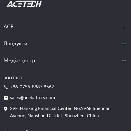
ACE
Продукти
Про нас
Стійкість
Медіа-центр
Зберігання енергії
Центр обробки даних та серверна кімната
контакт
Новини
+86-0755-8887 8567
Сила руху
Блог
sales@acebattery.com
29F, Hanking Financial Center, No.9968 Shennan
Елемент батареї
Avenue, Nanshan District, Shenzhen, China