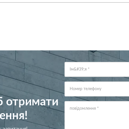
Ім&#39;я
*
Номер телефону
об отримати
повідомлення
*
ення!
ь запитання!