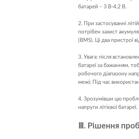
батарей – 3 В-4,2 В.
2. При застосуванні літі
потрібен захист акумул
(BMS). Ці два пристрої 
3. Увага: після встанов
батареї за бажанням, т
робочого діапазону напр
межі; Під час використа
4. Зрозумівши цю пробл
напруги літієвої батареї.
Ⅲ. Рішення проб