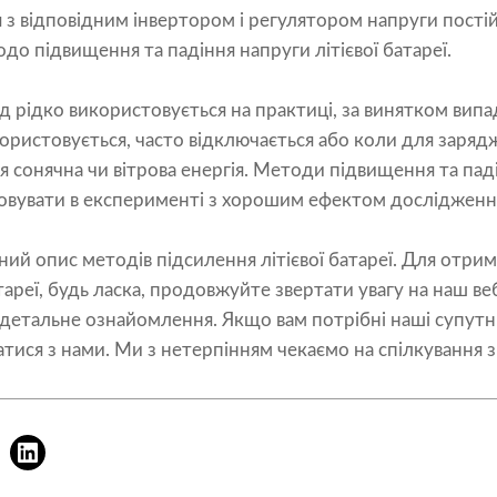
 з відповідним інвертором і регулятором напруги пост
о підвищення та падіння напруги літієвої батареї.
д рідко використовується на практиці, за винятком вип
ористовується, часто відключається або коли для заря
я сонячна чи вітрова енергія. Методи підвищення та паді
овувати в експерименті з хорошим ефектом дослідженн
й опис методів підсилення літієвої батареї. Для отри
атареї, будь ласка, продовжуйте звертати увагу на наш ве
детальне ознайомлення. Якщо вам потрібні наші супутні
ися з нами. Ми з нетерпінням чекаємо на спілкування з