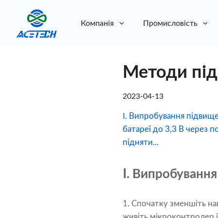
Компанія
Промисловість
Про нас
Методи підв
Про нас
Стійкість
Стійкість
2023-04-13
Ⅰ. Випробування підвищен
батареї до 3,3 В через 
підняти...
Ⅰ. Випробування
1. Спочатку зменшіть на
живіть мікроконтролер і