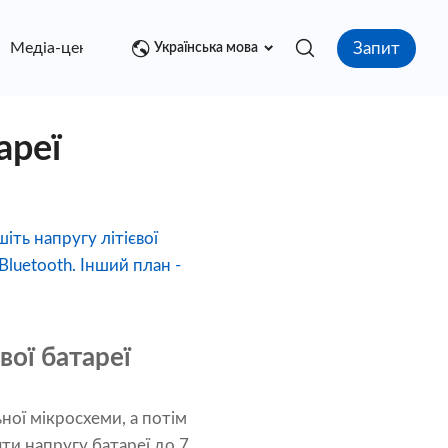
Запит
Медіа-центр
контакт
Українська мова
ареї
іть напругу літієвої
Bluetooth. Інший план -
вої батареї
ної мікросхеми, а потім
ти напругу батареї до 7