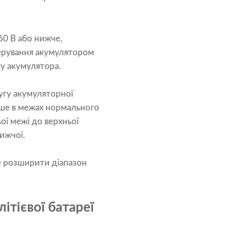
60 В або нижче,
керування акумулятором
ту акумулятора.
ругу акумуляторної
ише в межах нормального
ої межі до верхньої
ижчої.
е розширити діапазон
ітієвої батареї