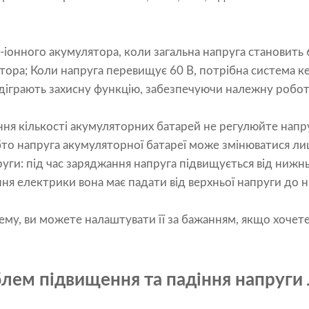
й-іонного акумулятора, коли загальна напруга становить 
ятора; Коли напруга перевищує 60 В, потрібна система 
відіграють захисну функцію, забезпечуючи належну робо
лення кількості акумуляторних батарей не регулюйте нап
обто напруга акумуляторної батареї може змінюватися л
уги: під час заряджання напруга підвищується від нижнь
ння електрики вона має падати від верхньої напруги до н
ему, ви можете налаштувати її за бажанням, якщо хочет
лем підвищення та падіння напруги л