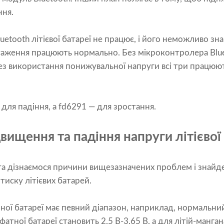
ння.
uetooth літієвої батареї не працює, і його неможливо зна
таження працюють нормально. Без мікроконтролера Blue
з використання понижувальної напруги всі три працюю
 для падіння, а fd6291 — для зростання.
вищення та падіння напруги літієвої
та дізнаємося причини вищезазначених проблем і знай
тиску літієвих батарей.
онної батареї має певний діапазон, наприклад, нормальн
фатної батареї становить 2,5 В-3,65 В, а для літій-манга