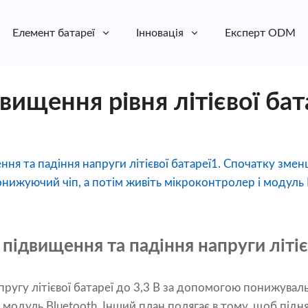
Елемент батареї
Інновація
Експерт ODM
ищення рівня літієвої бат
ня та падіння напруги літієвої батареї1. Спочатку зменш
понижуючий чіп, а потім живіть мікроконтролер і модуль 
 підвищення та падіння напруги літіє
пругу літієвої батареї до 3,3 В за допомогою понижуваль
 модуль Bluetooth. Інший план полягає в тому, щоб підня