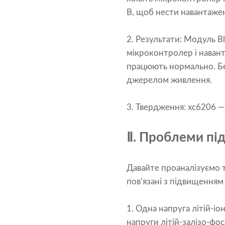
В, щоб нести навантаже
2. Результати: Модуль Bl
мікроконтролер і наван
працюють нормально. Бе
джерелом живлення.
3. Твердження: xc6206 —
Ⅱ. Проблеми під
Давайте проаналізуємо 
пов’язані з підвищенням 
1. Одна напруга літій-і
напруги літій-залізо-фос