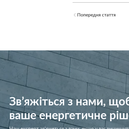
Попередня стаття
Зв’яжіться з нами, щ
ваше енергетичне ріш
Наш експерт зв’яжеться з вами, якщо у вас виникнут