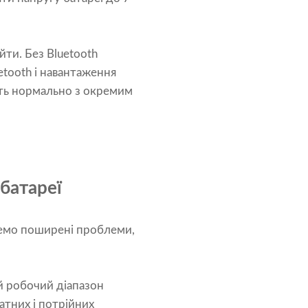
йти. Без Bluetooth
tooth і навантаження
ть нормально з окремим
 батареї
демо поширені проблеми,
ий робочий діапазон
натних і потрійних