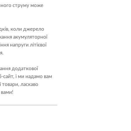
ійного струму може
адків, коли джерело
джання акумуляторної
ння напруги літієвої
я.
мання додаткової
б-сайт, і ми надамо вам
 товари, ласкаво
 вами!