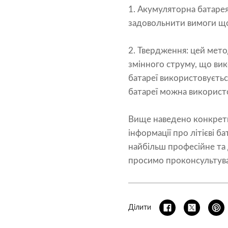
1. Акумуляторна батарея
задовольнити вимоги щод
2. Твердження: цей мето
змінного струму, що вик
батареї використовуєтьс
батареї можна використ
Вище наведено конкретни
інформації про літієві б
найбільш професійне та 
просимо проконсультуват
Ділити