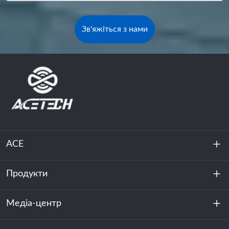
Зв'яжіться з нами
ACE
Продукти
Про нас
Стійкість
Медіа-центр
Зберігання енергії