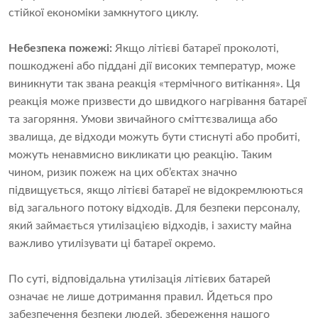
стійкої економіки замкнутого циклу.
Небезпека пожежі:
Якщо літієві батареї проколоті,
пошкоджені або піддані дії високих температур, може
виникнути так звана реакція «термічного витікання». Ця
реакція може призвести до швидкого нагрівання батареї
та загоряння. Умови звичайного сміттєзвалища або
звалища, де відходи можуть бути стиснуті або пробиті,
можуть ненавмисно викликати цю реакцію. Таким
чином, ризик пожеж на цих об’єктах значно
підвищується, якщо літієві батареї не відокремлюються
від загального потоку відходів. Для безпеки персоналу,
який займається утилізацією відходів, і захисту майна
важливо утилізувати ці батареї окремо.
По суті, відповідальна утилізація літієвих батарей
означає не лише дотримання правил. Йдеться про
забезпечення безпеки людей, збереження нашого