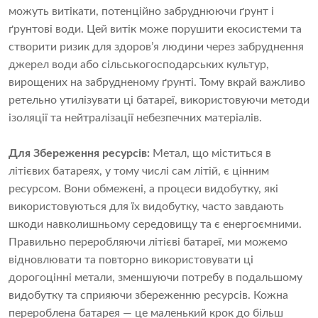
можуть витікати, потенційно забруднюючи ґрунт і
ґрунтові води. Цей витік може порушити екосистеми та
створити ризик для здоров’я людини через забруднення
джерел води або сільськогосподарських культур,
вирощених на забрудненому ґрунті. Тому вкрай важливо
ретельно утилізувати ці батареї, використовуючи методи
ізоляції та нейтралізації небезпечних матеріалів.
Для
Збереження ресурсів:
Метал, що міститься в
літієвих батареях, у тому числі сам літій, є цінним
ресурсом. Вони обмежені, а процеси видобутку, які
використовуються для їх видобутку, часто завдають
шкоди навколишньому середовищу та є енергоємними.
Правильно переробляючи літієві батареї, ми можемо
відновлювати та повторно використовувати ці
дорогоцінні метали, зменшуючи потребу в подальшому
видобутку та сприяючи збереженню ресурсів. Кожна
перероблена батарея — це маленький крок до більш