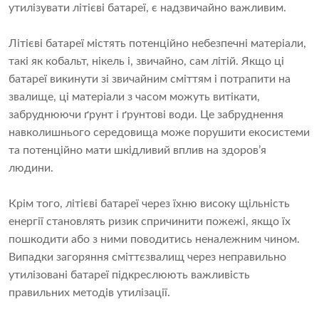
утилізувати літієві батареї, є надзвичайно важливим.
Літієві батареї містять потенційно небезпечні матеріали,
такі як кобальт, нікель і, звичайно, сам літій. Якщо ці
батареї викинути зі звичайним сміттям і потрапити на
звалище, ці матеріали з часом можуть витікати,
забруднюючи ґрунт і ґрунтові води. Це забруднення
навколишнього середовища може порушити екосистеми
та потенційно мати шкідливий вплив на здоров’я
людини.
Крім того, літієві батареї через їхню високу щільність
енергії становлять ризик спричинити пожежі, якщо їх
пошкодити або з ними поводитись неналежним чином.
Випадки загоряння сміттєзвалищ через неправильно
утилізовані батареї підкреслюють важливість
правильних методів утилізації.