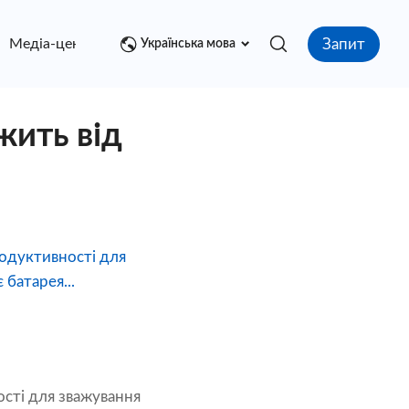
Запит
Медіа-центр
контакт
Українська мова
жить від
родуктивності для
 батарея...
ості для зважування