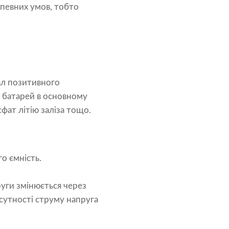
 певних умов, тобто
іал позитивного
х батарей в основному
сфат літію заліза тощо.
о ємність.
руги змінюється через
сутності струму напруга