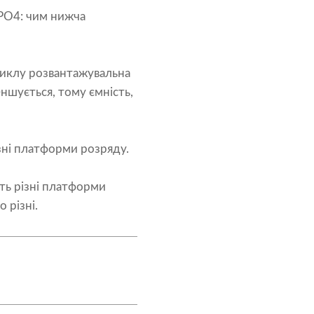
ePO4: чим нижча
циклу розвантажувальна
шується, тому ємність,
ізні платформи розряду.
ить різні платформи
 різні.