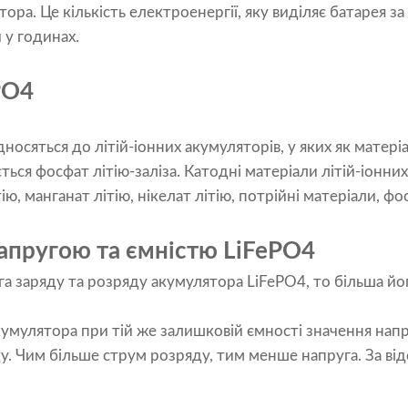
ра. Це кількість електроенергії, яку виділяє батарея за
й у годинах.
PO4
носяться до літій-іонних акумуляторів, у яких як матер
ься фосфат літію-заліза. Катодні матеріали літій-іонни
ю, манганат літію, нікелат літію, потрійні матеріали, фо
напругою та ємністю LiFePO4
а заряду та розряду акумулятора LiFePO4, то більша йог
акумулятора при тій же залишковій ємності значення нап
. Чим більше струм розряду, тим менше напруга. За від