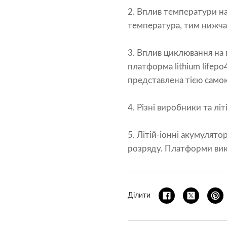
2. Вплив температури н
температура, тим нижча 
3. Вплив циклювання на
платформа
lithium lifepo
представлена ​​тією сам
4. Різні виробники та лі
5. Літій-іонні акумулят
розряду. Платформи вики
Ділити