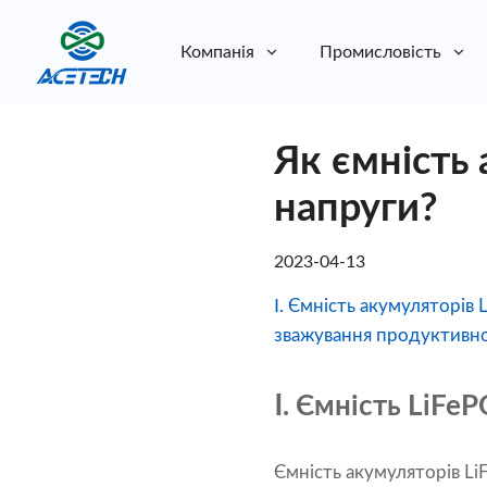
Компанія
Промисловість
Про нас
Як ємність 
Про нас
Стійкість
Стійкість
напруги?
2023-04-13
Ⅰ. Ємність акумуляторів
зважування продуктивност
Ⅰ. Ємність LiFe
Ємність акумуляторів Li