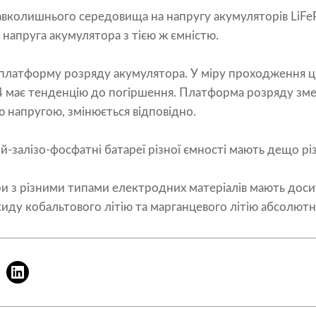
авколишнього середовища на напругу акумуляторів LiF
напруга акумулятора з тією ж ємністю.
 платформу розряду акумулятора. У міру проходження 
4
має тенденцію до погіршення. Платформа розряду змен
ою напругою, змінюється відповідно.
тій-залізо-фосфатні батареї різної ємності мають дещо р
ори з різними типами електродних матеріалів мають дос
ду кобальтового літію та марганцевого літію абсолютно