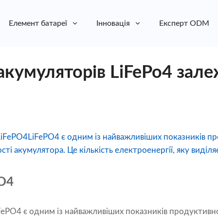
Елемент батареї
Інновація
Експерт ODM
акумуляторів LiFePo4 зале
 LiFePO4LiFePO4 є одним із найважливіших показників п
і акумулятора. Це кількість електроенергії, яку виділяє
PO4
FePO4 є одним із найважливіших показників продуктивн