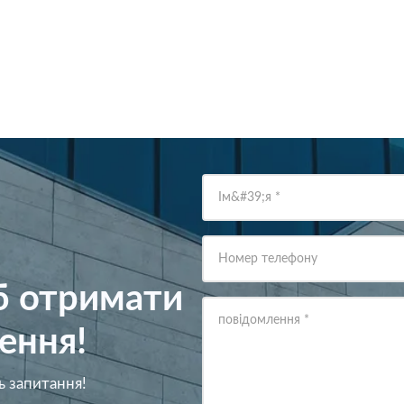
Ім&#39;я
*
Номер телефону
об отримати
повідомлення
*
ення!
ь запитання!