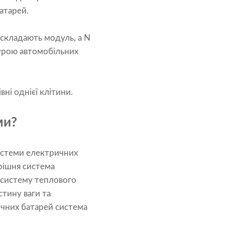
атарей.
складають модуль, а N
урою автомобільних
івні однієї клітини.
ми?
 системи електричних
трішня система
 систему теплового
стину ваги та
ичних батарей система