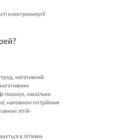
сті електроенергії
арей?
ктрод, негативний
і негативним
е показує, наскільки
реї, наповнені потрійним
овнені літій-
ується в літієвих