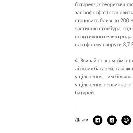
батареях, з теоретичною
залізофосфат) становить
становить близько 200 м
частиною стовбура, тоді
позитивного електрода. 
платформу напруги 3,7 В.
4. Звичайно, крім хімічн
літієвих батарей, такі 
ущільнення, тим більша 
ущільнення первинного м
батарей.
Ділити