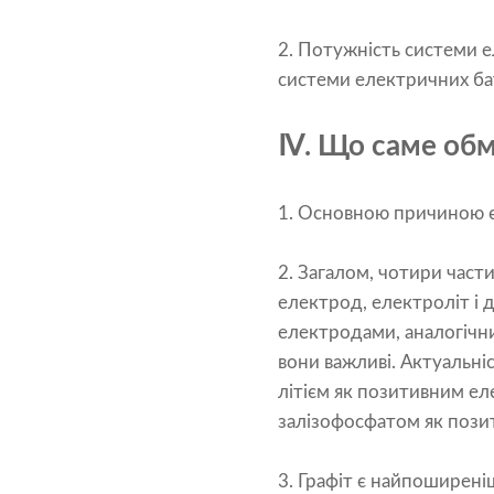
2. Потужність системи е
системи електричних бата
Ⅳ. Що саме обме
1. Основною причиною є
2. Загалом, чотири част
електрод, електроліт і 
електродами, аналогічни
вони важливі. Актуальні
літієм як позитивним еле
залізофосфатом як пози
3. Графіт є найпоширені