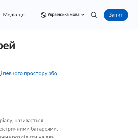
Запит
Медіа-центр
контакт
Українська мова
рей
иці певного простору або
ріалу, називається
електричними батареями,
можна розділити на два