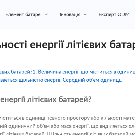
Елемент батареї
Інновація
Експерт ODM
ності енергії літієвих бата
ітієвих батарей?1. Величина енергії, що міститься в один
ивається щільністю енергії. Середній об'єм одиниці...
 енергії літієвих батарей?
міститься в одиниці певного простору або кількості мате
дній одиничний об’єм або маса енергії, що виділяється 
гії літієвих батарей. Щільність енергії літієвих батарей 