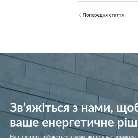
Попередня стаття
Зв’яжіться з нами, щ
ваше енергетичне ріш
Наш експерт зв’яжеться з вами, якщо у вас виникнут