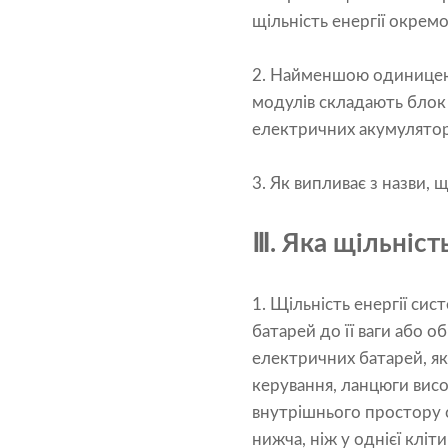
щільність енергії окрем
2. Найменшою одиницею 
модулів складають блок
електричних акумулятор
3. Як випливає з назви, щ
Ⅲ. Яка щільніст
1. Щільність енергії сис
батарей до її ваги або 
електричних батарей, я
керування, ланцюги висо
внутрішнього простору с
нижча, ніж у однієї кліти