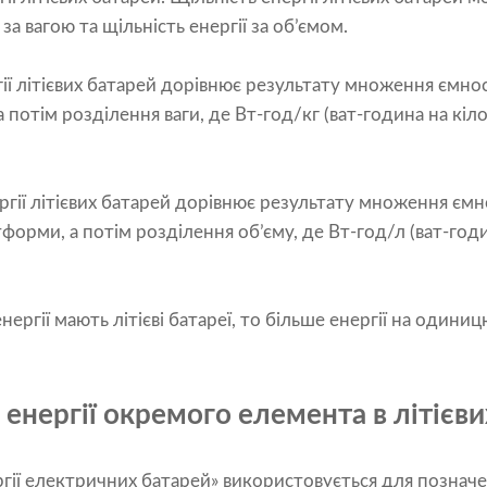
 за вагою та щільність енергії за об’ємом.
ргії літієвих батарей дорівнює результату множення ємн
 потім розділення ваги, де Вт-год/кг (ват-година на кіл
ергії літієвих батарей дорівнює результату множення єм
форми, а потім розділення об’єму, де Вт-год/л (ват-годи
нергії мають літієві батареї, то більше енергії на одини
ь енергії окремого елемента в літієв
ергії електричних батарей» використовується для позначе