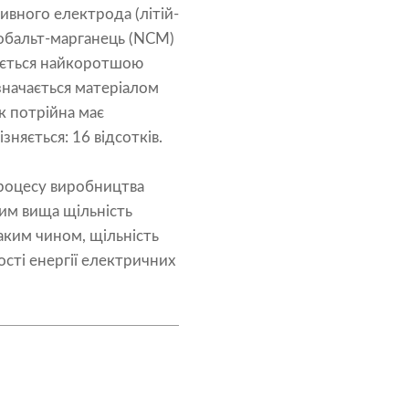
ивного електрода (літій-
кобальт-марганець (NCM)
чається найкоротшою
изначається матеріалом
к потрійна має
зняється: 16 відсотків.
 процесу виробництва
чим вища щільність
аким чином, щільність
сті енергії електричних