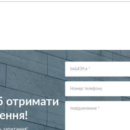
Ім&#39;я
*
Номер телефону
об отримати
повідомлення
*
ення!
ь запитання!