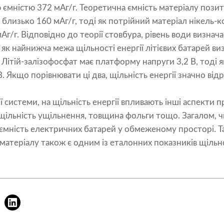
 ємністю 372 мАг/г. Теоретична ємність матеріалу позит
 близько 160 мАг/г, тоді як потрійний матеріал нікель-
Аг/г. Відповідно до теорії стовбура, рівень води визна
 як найнижча межа щільності енергії літієвих батарей в
Літій-залізофосфат має платформу напруги 3,2 В, тоді я
 Якщо порівнювати ці два, щільність енергії значно відрі
ої системи, на щільність енергії впливають інші аспекти
як щільність ущільнення, товщина фольги тощо. Загалом, 
ємність електричних батарей у обмеженому просторі. Т
атеріалу також є одним із еталонних показників щільно