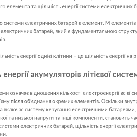
ого елемента та щільність енергії системи електричних б
системи електричних батарей є елемент. M елементів 
 електричних батарей, який є фундаментальною структ
ів.
ільність енергії однієї клітини – це щільність енергії на р
ь енергії акумуляторів літієвої систе
теми означає відношення кількості електроенергії всієї
об’єму після об’єднання окремих елементів. Оскільки вну
ка включає систему керування електричними батареями,
кої та низької напруги та інші компоненти, становить ча
истеми електричних батарей, щільність енергії електр
ни.