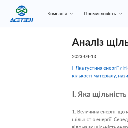
Компанія
Промисловість
Про нас
Аналіз щіль
Про нас
Стійкість
Стійкість
2023-04-13
Ⅰ. Яка густина енергії л
кількості матеріалу, наз
Ⅰ. Яка щільність
1. Величина енергії, що 
щільністю енергії. Сере
відома як щільність енер