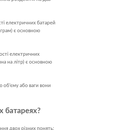
ості електричних батарей
ограм) є основною
ності електричних
на на літр) є основною
цю об’єму або ваги вони
их батареях?
ння двох різних понять: