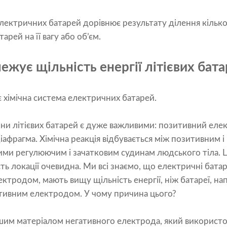
лектричних батарей дорівнює результату ділення кілько
рей на її вагу або об’єм.
жує щільність енергії літієвих бат
 хімічна система електричних батарей.
ини літієвих батарей є дуже важливими: позитивний еле
діафрагма. Хімічна реакція відбувається між позитивним 
ми регулюючим і зачатковим судинам людського тіла. Ц
сть локації очевидна. Ми всі знаємо, що електричні бата
ктродом, мають вищу щільність енергії, ніж батареї, нап
тивним електродом. У чому причина цього?
шим матеріалом негативного електрода, який використов