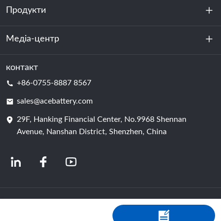
Продукти
Про нас
Стійкість
Медіа-центр
Зберігання енергії
Центр обробки даних та серверна кімната
контакт
Новини
+86-0755-8887 8567
Сила руху
Блог
sales@acebattery.com
29F, Hanking Financial Center, No.9968 Shennan
Елемент батареї
Avenue, Nanshan District, Shenzhen, China
© 2024 Китайські виробники літій-іонних акумуляторів | Завод і компанія з
виробництва літієвих акумуляторів | Акумулятор ACE від Shopastro
Політика конфіденційності
粤ICP备2022150578号
-4