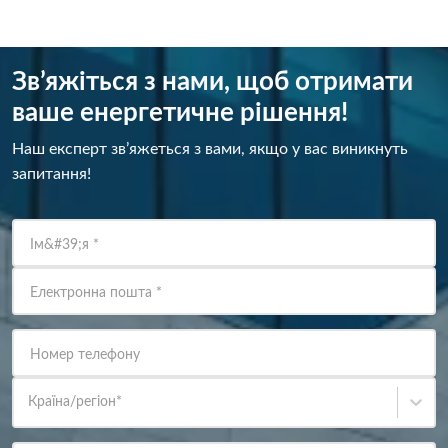
Зв’яжіться з нами, щоб отримати
ваше енергетичне рішення!
Наш експерт зв’яжеться з вами, якщо у вас виникнуть
запитання!
Ім&#39;я
*
Електронна пошта
*
Номер телефону
Країна/регіон
*