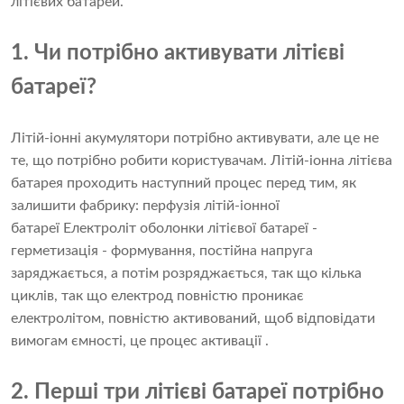
літієвих батарей.
1. Чи потрібно активувати літієві
батареї?
Літій-іонні акумулятори потрібно активувати, але це не
те, що потрібно робити користувачам. Літій-іонна літієва
батарея проходить наступний процес перед тим, як
залишити фабрику: перфузія літій-іонної
батареї Електроліт оболонки літієвої батареї -
герметизація - формування, постійна напруга
заряджається, а потім розряджається, так що кілька
циклів, так що електрод повністю проникає
електролітом, повністю активований, щоб відповідати
вимогам ємності, це процес активації .
2. Перші три літієві батареї потрібно