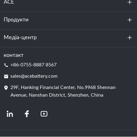
ACE
Продукти
Про нас
Стійкість
Медіа-центр
Зберігання енергії
Центр обробки даних та серверна кімната
контакт
Новини
+86-0755-8887 8567
Сила руху
Блог
sales@acebattery.com
29F, Hanking Financial Center, No.9968 Shennan
Елемент батареї
Avenue, Nanshan District, Shenzhen, China