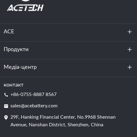
ACE
Продукти
Про нас
Стійкість
Медіа-центр
Зберігання енергії
Центр обробки даних та серверна кімната
контакт
Новини
+86-0755-8887 8567
Сила руху
Блог
sales@acebattery.com
29F, Hanking Financial Center, No.9968 Shennan
Елемент батареї
Avenue, Nanshan District, Shenzhen, China