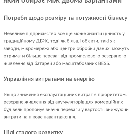
який обирає між двома варіантами
Потреби щодо розміру та потужності бізнесу
Невелике підприємство все ще може знайти цінність у
традиційному ДБЖ, тоді як більші об'єкти, такі як
заводи, мікромережі або центри обробки даних, можуть
отримати більше переваг від промислового резервного
живлення від батарей або масштабованих BESS.
Управління витратами на енергію
Якщо зниження експлуатаційних витрат є пріоритетом,
резервне живлення від акумуляторів для комерційних
будівель пропонує значні переваги у вартості, знижуючи
витрати на пікове навантаження.
Цілі сталого розвитку