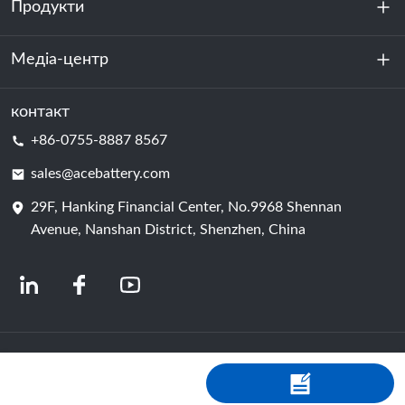
Продукти
Про нас
Стійкість
Медіа-центр
Зберігання енергії
Центр обробки даних та серверна кімната
контакт
Новини
+86-0755-8887 8567
Сила руху
Блог
sales@acebattery.com
29F, Hanking Financial Center, No.9968 Shennan
Елемент батареї
Avenue, Nanshan District, Shenzhen, China
© 2024 Китайські виробники літій-іонних акумуляторів | Завод і компанія з
виробництва літієвих акумуляторів | Акумулятор ACE від Shopastro
Політика конфіденційності
粤ICP备2022150578号
-4