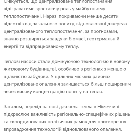
Очікується, що централізоване теплопостачання
відіграватиме зростаючу роль у майбутньому
теплопостачанні. Наразі покриваючи менше десяти
відсотків від загального попиту, відновлювані джерела
централізованого теплопостачання, за прогнозами,
значно розширяться завдяки біомасі, геотермальній
енергії та відпрацьованому теплу.
Теплові насоси стали домінуючою технологією в новому
житловому будівництві, особливо в регіонах з меншою
щільністю забудови. У щільних міських районах
централізоване опалення залишається більш поширеним
через високу концентрацію попиту на тепло.
Загалом, перехід на нові джерела тепла в Німеччині
підкреслює важливість регіонально-специфічних рішень
та скоординованих політичних рамок для прискорення
впровадження технологій відновлюваного опалення.