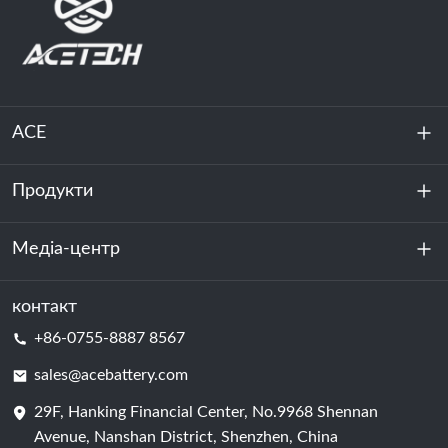
ACE
Продукти
Про нас
Стійкість
Медіа-центр
Зберігання енергії
Центр обробки даних та серверна кімната
контакт
Новини
+86-0755-8887 8567
Сила руху
Блог
sales@acebattery.com
29F, Hanking Financial Center, No.9968 Shennan
Елемент батареї
Avenue, Nanshan District, Shenzhen, China