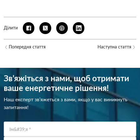
Ділити
Попередня стаття
Наступна стаття
Зв’яжіться з нами, щоб отримати
ваше енергетичне рішення!
Наш експерт зв’яжеться з вами, якщо у вас виникнуть
запитання!
Ім&#39;я
*