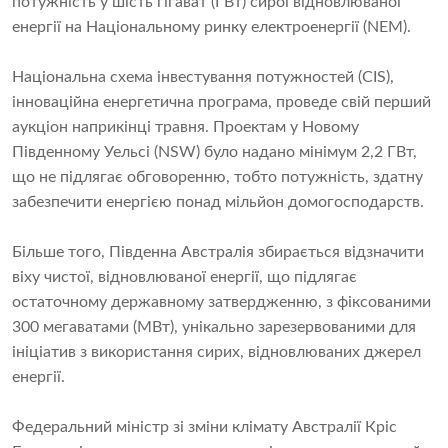
потужність у шість гігават (ГВт) сирої відновлюваної
енергії на Національному ринку електроенергії (NEM).
Національна схема інвестування потужностей (CIS),
інноваційна енергетична програма, проведе свій перший
аукціон наприкінці травня. Проектам у Новому
Південному Уельсі (NSW) було надано мінімум 2,2 ГВт,
що не підлягає обговоренню, тобто потужність, здатну
забезпечити енергією понад мільйон домогосподарств.
Більше того, Південна Австралія збирається відзначити
віху чистої, відновлюваної енергії, що підлягає
остаточному державному затвердженню, з фіксованими
300 мегаватами (МВт), унікально зарезервованими для
ініціатив з використання сирих, відновлюваних джерел
енергії.
Федеральний міністр зі зміни клімату Австралії Кріс