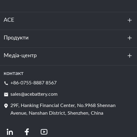
ACE
Продукти
Про нас
Стійкість
Медіа-центр
Зберігання енергії
Центр обробки даних та серверна кімната
контакт
Новини
+86-0755-8887 8567
Сила руху
Блог
sales@acebattery.com
29F, Hanking Financial Center, No.9968 Shennan
Елемент батареї
Avenue, Nanshan District, Shenzhen, China