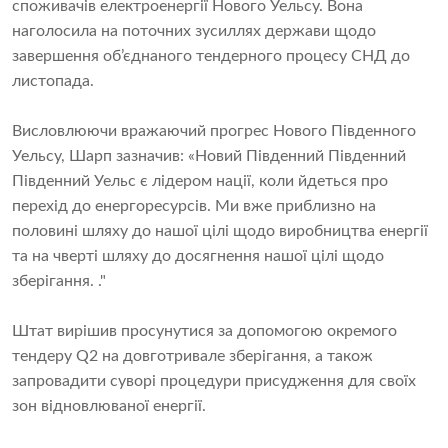
споживачів електроенергії Нового Уельсу. Вона
наголосила на поточних зусиллях держави щодо
завершення об’єднаного тендерного процесу СНД до
листопада.
Висловлюючи вражаючий прогрес Нового Південного
Уельсу, Шарп зазначив: «Новий Південний Південний
Південний Уельс є лідером нації, коли йдеться про
перехід до енергоресурсів. Ми вже приблизно на
половині шляху до нашої цілі щодо виробництва енергії
та на чверті шляху до досягнення нашої цілі щодо
зберігання. ."
Штат вирішив просунутися за допомогою окремого
тендеру Q2 на довготривале зберігання, а також
запровадити суворі процедури присудження для своїх
зон відновлюваної енергії.