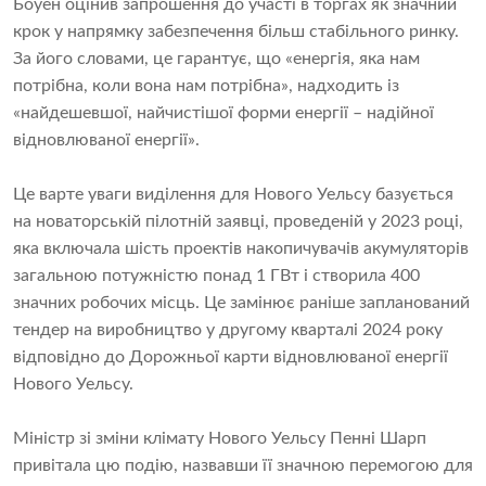
Боуен оцінив запрошення до участі в торгах як значний
крок у напрямку забезпечення більш стабільного ринку.
За його словами, це гарантує, що «енергія, яка нам
потрібна, коли вона нам потрібна», надходить із
«найдешевшої, найчистішої форми енергії – надійної
відновлюваної енергії».
Це варте уваги виділення для Нового Уельсу базується
на новаторській пілотній заявці, проведеній у 2023 році,
яка включала шість проектів накопичувачів акумуляторів
загальною потужністю понад 1 ГВт і створила 400
значних робочих місць. Це замінює раніше запланований
тендер на виробництво у другому кварталі 2024 року
відповідно до Дорожньої карти відновлюваної енергії
Нового Уельсу.
Міністр зі зміни клімату Нового Уельсу Пенні Шарп
привітала цю подію, назвавши її значною перемогою для