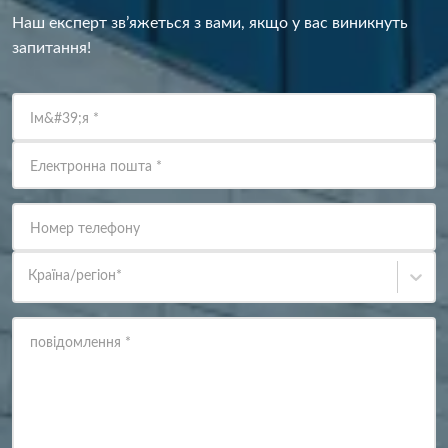
Наш експерт зв’яжеться з вами, якщо у вас виникнуть
запитання!
Ім&#39;я
*
Електронна пошта
*
Номер телефону
Країна/регіон
*
повідомлення
*