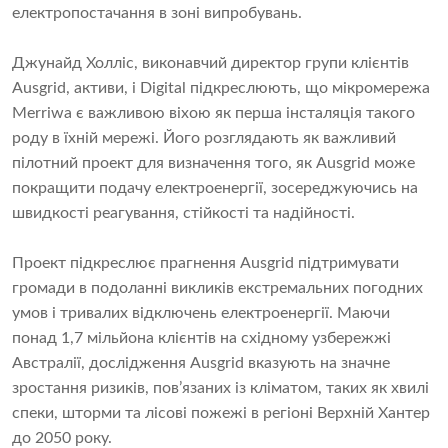
електропостачання в зоні випробувань.
Джунайд Холліс, виконавчий директор групи клієнтів
Ausgrid, активи, і Digital підкреслюють, що мікромережа
Merriwa є важливою віхою як перша інсталяція такого
роду в їхній мережі. Його розглядають як важливий
пілотний проект для визначення того, як Ausgrid може
покращити подачу електроенергії, зосереджуючись на
швидкості реагування, стійкості та надійності.
Проект підкреслює прагнення Ausgrid підтримувати
громади в подоланні викликів екстремальних погодних
умов і тривалих відключень електроенергії. Маючи
понад 1,7 мільйона клієнтів на східному узбережжі
Австралії, дослідження Ausgrid вказують на значне
зростання ризиків, пов’язаних із кліматом, таких як хвилі
спеки, шторми та лісові пожежі в регіоні Верхній Хантер
до 2050 року.