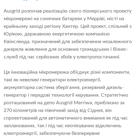
Ausgrid розпочав реалізацію свого піонерського проекту
мікромережі на сонячних батареях у Мерріві, місті на
крайньому заході регіону Хантер. Цей проект, спільний з
Юрікою, державною енергетичною компанією
Квінсленда, призначений для забезпечення незалежного
джерела живлення для основних громадських і бізнес-
служб під час серйозних збоїв у електропостачанні.
Ця інноваційна мікромережа об’єднує різні компоненти,
такі як невеликі генератори електроенергії,
акумуляторна система зберігання, резервний дизель-
генератор і передові технології керування. Стратегічно
розташований на депо Ausgrid Merriwa, приблизно за
270 кілометрів на північний захід від Сіднея, він
спроектований для автоматичного вмикання як під час
запланованих, так і під час неочікуваних відключень
електроенергії, забезпечуючи безперервне