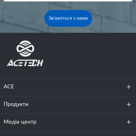
Зв'яжіться з нами
ACE
Продукти
Про нас
Стійкість
Медіа-центр
Зберігання енергії