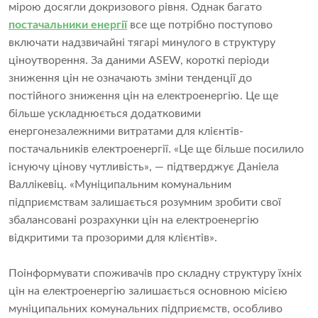
мірою досягли докризового рівня. Однак багато
постачальники енергії
все ще потрібно поступово
включати надзвичайні тягарі минулого в структуру
ціноутворення. За даними ASEW, короткі періоди
зниження цін не означають зміни тенденції до
постійного зниження цін на електроенергію. Це ще
більше ускладнюється додатковими
енергонезалежними витратами для клієнтів-
постачальників електроенергії. «Це ще більше посилило
існуючу цінову чутливість», — підтверджує Даніела
Валлікевіц. «Муніципальним комунальним
підприємствам залишається розумним зробити свої
збалансовані розрахунки цін на електроенергію
відкритими та прозорими для клієнтів».
Поінформувати споживачів про складну структуру їхніх
цін на електроенергію залишається основною місією
муніципальних комунальних підприємств, особливо