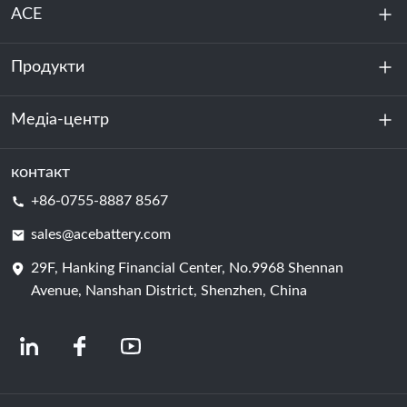
ACE
Продукти
Про нас
Стійкість
Медіа-центр
Зберігання енергії
Центр обробки даних та серверна кімната
контакт
Новини
+86-0755-8887 8567
Сила руху
Блог
sales@acebattery.com
29F, Hanking Financial Center, No.9968 Shennan
Елемент батареї
Avenue, Nanshan District, Shenzhen, China