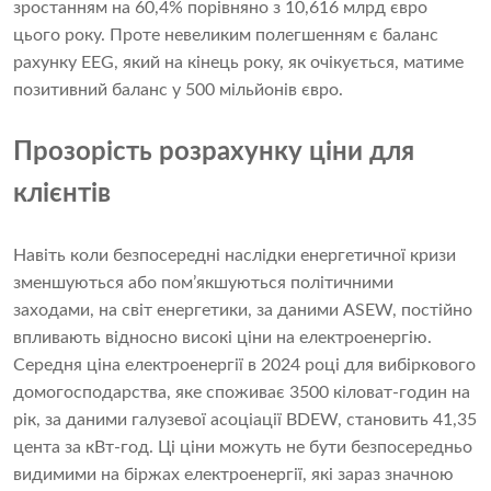
зростанням на 60,4% порівняно з 10,616 млрд євро
цього року. Проте невеликим полегшенням є баланс
рахунку EEG, який на кінець року, як очікується, матиме
позитивний баланс у 500 мільйонів євро.
Прозорість розрахунку ціни для
клієнтів
Навіть коли безпосередні наслідки енергетичної кризи
зменшуються або пом’якшуються політичними
заходами, на світ енергетики, за даними ASEW, постійно
впливають відносно високі ціни на електроенергію.
Середня ціна електроенергії в 2024 році для вибіркового
домогосподарства, яке споживає 3500 кіловат-годин на
рік, за даними галузевої асоціації BDEW, становить 41,35
цента за кВт-год. Ці ціни можуть не бути безпосередньо
видимими на біржах електроенергії, які зараз значною