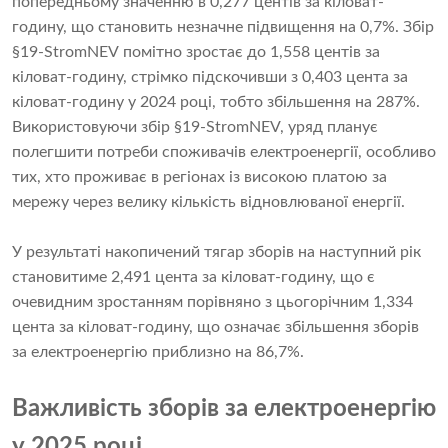
попередньому значенню в 0,277 центів за кіловат-
годину, що становить незначне підвищення на 0,7%. Збір
§19-StromNEV помітно зростає до 1,558 центів за
кіловат-годину, стрімко підскочивши з 0,403 цента за
кіловат-годину у 2024 році, тобто збільшення на 287%.
Використовуючи збір §19-StromNEV, уряд планує
полегшити потреби споживачів електроенергії, особливо
тих, хто проживає в регіонах із високою платою за
мережу через велику кількість відновлюваної енергії.
У результаті накопичений тягар зборів на наступний рік
становитиме 2,491 цента за кіловат-годину, що є
очевидним зростанням порівняно з цьогорічним 1,334
цента за кіловат-годину, що означає збільшення зборів
за електроенергію приблизно на 86,7%.
Важливість зборів за електроенергію
у 2025 році