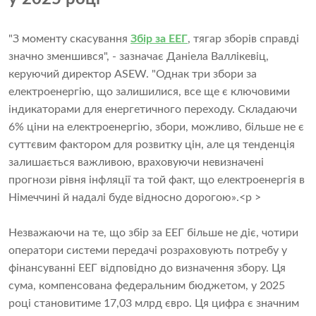
"З моменту скасування
Збір за ЕЕГ
, тягар зборів справді
значно зменшився", - зазначає Даніела Валлікевіц,
керуючий директор ASEW. "Однак три збори за
електроенергію, що залишилися, все ще є ключовими
індикаторами для енергетичного переходу. Складаючи
6% ціни на електроенергію, збори, можливо, більше не є
суттєвим фактором для розвитку цін, але ця тенденція
залишається важливою, враховуючи невизначені
прогнози рівня інфляції та той факт, що електроенергія в
Німеччині й надалі буде відносно дорогою».<p >
Незважаючи на те, що збір за ЕЕГ більше не діє, чотири
оператори системи передачі розраховують потребу у
фінансуванні ЕЕГ відповідно до визначення збору. Ця
сума, компенсована федеральним бюджетом, у 2025
році становитиме 17,03 млрд євро. Ця цифра є значним