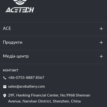
ACE
Продукти
Про нас
Стійкість
Медіа-центр
Зберігання енергії
Центр обробки даних та серверна кімната
контакт
Новини
+86-0755-8887 8567
Сила руху
Блог
sales@acebattery.com
29F, Hanking Financial Center, No.9968 Shennan
Елемент батареї
Avenue, Nanshan District, Shenzhen, China