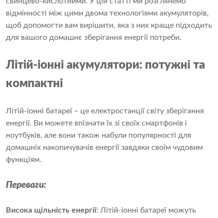
свинцево-кислотними. У цій статті ми розглянемо
відмінності між цими двома технологіями акумуляторів,
щоб допомогти вам вирішити, яка з них краще підходить
для вашого
домашнє зберігання енергії
потреби.
Літій-іонні акумулятори: потужні та
компактні
Літій-іонні батареї – це електростанції світу зберігання
енергії. Ви можете впізнати їх зі своїх смартфонів і
ноутбуків, але вони також набули популярності для
домашніх накопичувачів енергії завдяки своїм чудовим
функціям.
Переваги:
Висока щільність енергії
: Літій-іонні батареї можуть