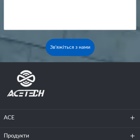
Зв'яжіться з нами
ACE
Продукти
Про нас