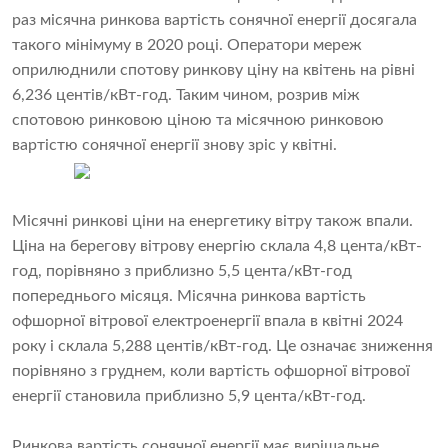
раз місячна ринкова вартість сонячної енергії досягала
такого мінімуму в 2020 році. Оператори мереж
оприлюднили спотову ринкову ціну на квітень на рівні
6,236 центів/кВт-год. Таким чином, розрив між
спотовою ринковою ціною та місячною ринковою
вартістю сонячної енергії знову зріс у квітні.
Місячні ринкові ціни на енергетику вітру також впали.
Ціна на берегову вітрову енергію склала 4,8 цента/кВт-
год, порівняно з приблизно 5,5 цента/кВт-год
попереднього місяця. Місячна ринкова вартість
офшорної вітрової електроенергії впала в квітні 2024
року і склала 5,288 центів/кВт-год. Це означає зниження
порівняно з груднем, коли вартість офшорної вітрової
енергії становила приблизно 5,9 цента/кВт-год.
Ринкова вартість сонячної енергії має вирішальне