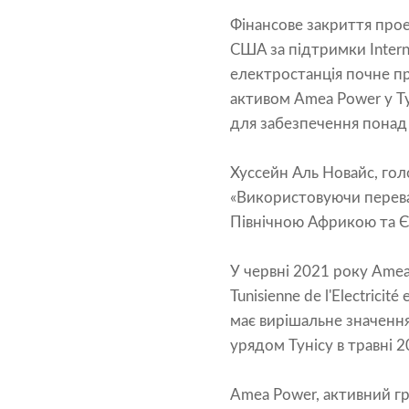
Фінансове закриття прое
США за підтримки Interna
електростанція почне п
активом Amea Power у Ту
для забезпечення понад
Хуссейн Аль Новайс, гол
«Використовуючи переваг
Північною Африкою та Єв
У червні 2021 року Amea
Tunisienne de l'Electrici
має вирішальне значення
урядом Тунісу в травні 2
Amea Power, активний гр