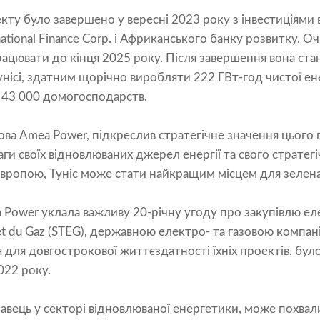
кту було завершено у вересні 2023 року з інвестиціями в
tional Finance Corp. і Африканського банку розвитку. Оч
рацювати до кінця 2025 року. Після завершення вона с
нісі, здатним щорічно виробляти 222 ГВт-год чистої ене
 43 000 домогосподарств.
ова Amea Power, підкреслив стратегічне значення цього 
и своїх відновлюваних джерел енергії та свого стратег
ропою, Туніс може стати найкращим місцем для зелена е
 Power уклала важливу 20-річну угоду про закупівлю еле
té et du Gaz (STEG), державною електро- та газовою компан
 для довгострокової життєздатності їхніх проектів, бул
022 року.
авець у секторі відновлюваної енергетики, може похва