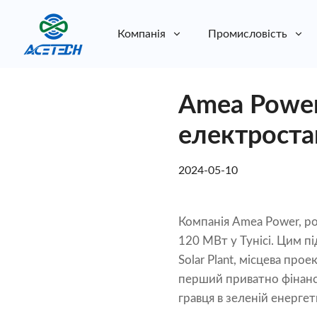
Компанія
Промисловість
Про нас
Amea Power
Про нас
Стійкість
Стійкість
електроста
2024-05-10
Компанія Amea Power, ро
120 МВт у Тунісі. Цим пі
Solar Plant, місцева пр
перший приватно фінанс
гравця в зеленій енергети