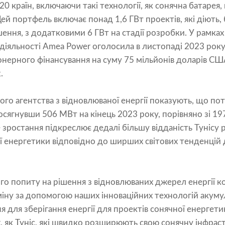
 країн, включаючи такі технології, як сонячна батарея, 
Цей портфель включає понад 1,6 ГВт проектів, які діють,
ння, з додатковими 6 ГВт на стадії розробки. У рамках
діяльності Amea Power оголосила в листопаді 2023 року
онерного фінансування на суму 75 мільйонів доларів СШ
.
го агентства з відновлюваної енергії показують, що пот
 досягнувши 506 МВт на кінець 2023 року, порівняно зі 1
 зростання підкреслює дедалі більшу відданість Тунісу
ї енергетики відповідно до ширших світових тенденцій
го попиту на рішення з відновлюваних джерел енергії к
міну за допомогою наших інноваційних технологій акуму
я для зберігання енергії для проектів сонячної енергети
х, як Туніс, які швидко розширюють свою сонячну інфрас