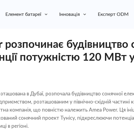
Елемент батареї
Інновація
Експерт ODM
 розпочинає будівництво 
нції потужністю 120 МВт у 
зташована в Дубаї, розпочала будівництво сонячної еле
дприємством, розташованим у північно-східній частині кр
оектна компанія, що повністю належить Amea Power. Ця ін
ований сонячний проект Тунісу, підкреслюючи потенціа
ці в регіоні.