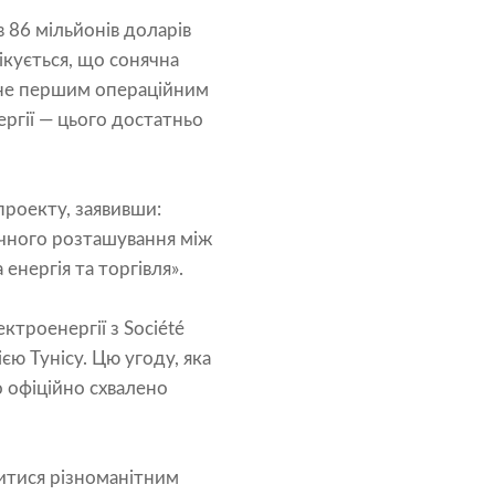
 86 мільйонів доларів
ікується, що сонячна
тане першим операційним
ргії — цього достатньо
проекту, заявивши:
ічного розташування між
нергія та торгівля».
ктроенергії з Société
ією Тунісу. Цю угоду, яка
о офіційно схвалено
литися різноманітним