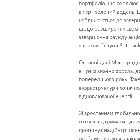
портфоліо, що охоплює 20
вітер і зелений водень. 
наближаються до заверше
щодо розширення своєї 
завершення раунду акці
японської групи Softbank
Останні дані Міжнародно
в Тунісі значно зросла,
попереднього року. Таке
інфраструктури сонячно
відновлюваної енергії.
Зі зростанням глобально
готова підтримати цю з
пропонує надійні рішенн
особливо в таких країна