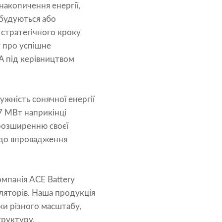
накопичення енергії,
 будуються або
 стратегічного кроку
 про успішне
А під керівництвом
ужність сонячної енергії
97 МВт наприкінці
 розширенню своєї
 до впровадження
омпанія ACE Battery
ляторів. Наша продукція
ки різного масштабу,
труктуру.