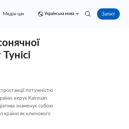
Запит
Медіа-центр
контакт
Українська мова
сонячної
Тунісі
ктростанції потужністю
аїни, керує Kairouan
іціатива знаменує собою
л країни як ключового