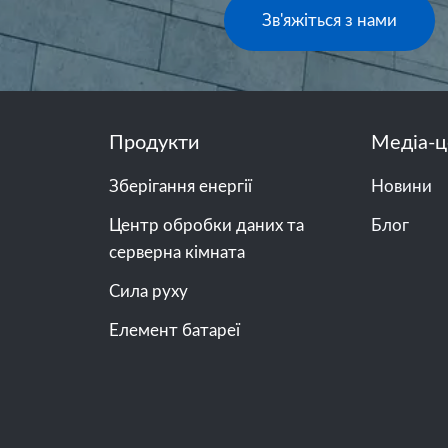
Зв'яжіться з нами
Продукти
Медіа-ц
Зберігання енергії
Новини
Центр обробки даних та
Блог
серверна кімната
Сила руху
Елемент батареї