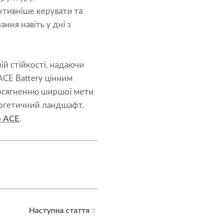
ктивніше керувати та
ня навіть у дні з
ій стійкості, надаючи
ACE Battery цінним
 досягненню ширшої мети
нергетичний ландшафт.
р ACE
.
Наступна стаття