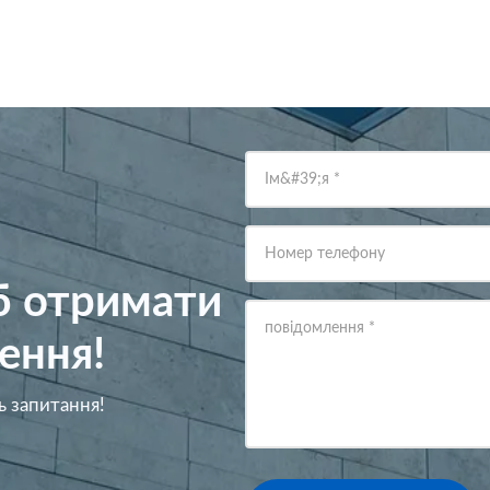
Ім&#39;я
*
Номер телефону
об отримати
повідомлення
*
ення!
ь запитання!