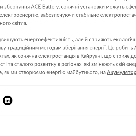
 зберігання ACE Battery, сонячні установки можуть ефе
лектроенергію, забезпечуючи стабільне електропостачан
ого світла.
двищують енергоефективність, але й сприяють екологічн
ву традиційним методам зберігання енергії. Це робить 
тах, як сонячна електростанція в Кайруані, що сприяє
ті та сталого розвитку в регіонах, які змінюють свій е
е, як ми створюємо енергію майбутнього, на
Акумулято