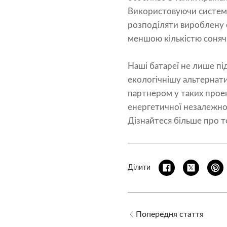
Використовуючи системи
розподіляти вироблену е
меншою кількістю сонячн
Наші батареї не лише пі
екологічнішу альтернати
партнером у таких проек
енергетичної незалежнос
Дізнайтеся більше про т
Ділити
Попередня стаття