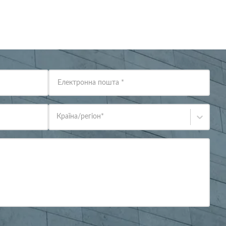
Електронна пошта
*
Країна/регіон
*