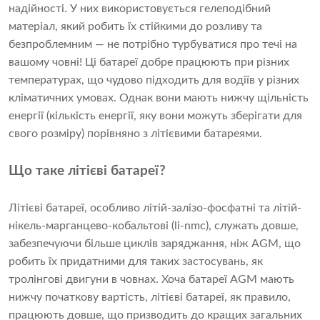
надійності. У них використовується гелеподібний
матеріал, який робить їх стійкими до розливу та
безпроблемним — не потрібно турбуватися про течі на
вашому човні! Ці батареї добре працюють при різних
температурах, що чудово підходить для водіїв у різних
кліматичних умовах. Однак вони мають нижчу щільність
енергії (кількість енергії, яку вони можуть зберігати для
свого розміру) порівняно з літієвими батареями.
Що таке літієві батареї?
Літієві батареї, особливо літій-залізо-фосфатні та літій-
нікель-марганцево-кобальтові (li-nmc), служать довше,
забезпечуючи більше циклів заряджання, ніж AGM, що
робить їх придатними для таких застосувань, як
тролінгові двигуни в човнах. Хоча батареї AGM мають
нижчу початкову вартість, літієві батареї, як правило,
працюють довше, що призводить до кращих загальних