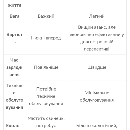
життя
Вага
Важкий
Легкий
Вищий аванс, але
Вартіст
економічно ефективний у
Нижні вперед
ь
довгостроковій
перспективі
Час
зарядж
Повільніше
Швидше
ання
Технічн
Потрібне
е
Мінімальне
технічне
обслуго
обслуговування
обслуговування
вування
Містить свинець,
Екологі
потребує
Більш екологічний,