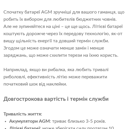
Спочатку батареї AGM зручніші для вашого гаманця, що
робить їх вибором для любителів бюджетних човнів.
Але не зупиняйтеся на ціні – це ще щось. Літієві батареї
коштують дорожче через їх передову технологію, як-от
вищу щільність енергії та довший термін служби.
Згодом це може означати менше замін і менше
заряджань, що може схилити терези на їхню користь.
Наприклад, якщо ви рибалка, яка любить тривалі
риболовлі, ефективність літію може переважити
початковий шок від наклейки.
Довгострокова вартість і термін служби
Тривалість життя:
Акумулятори AGM
: триває близько 3-5 років.
Літієві батареї
: може зберігати силу протягом 10