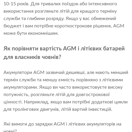
10-15 років. Для тривалих поїздок або інтенсивного
використання розгляньте літій для кращого терміну
служби та глибини розряду. Якщо у вас обмежений
бюджет і вам потрібне короткострокове рішення, AGM
може бути економнішим.
Як порівняти вартість AGM і літієвих батарей
для власників човнів?
Акумулятори AGM зазвичай дешевші, але мають менший
термін служби та меншу ємність порівняно з літієвими
акумуляторами. Якщо ви часто використовуєте високу
потужність, розгляньте літій для довгострокової
цінності. Наприклад, якщо вам потрібні додаткові цикли
для тролінгових двигунів, літій вартий інвестицій.
Які вимоги до зарядки AGM і літієвих акумуляторів на
човні?