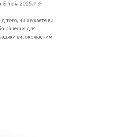
r E India 2025🎉🎉
ід того, чи шукаєте ви
бо рішення для
 завдяки високоякісним