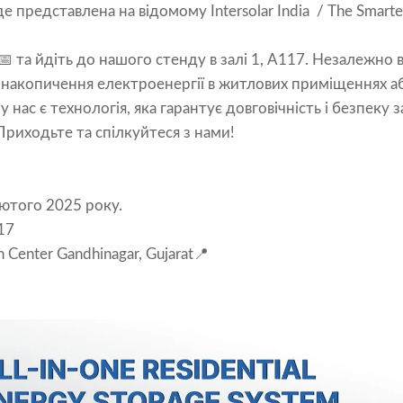
 представлена ​​на відомому Intersolar India / The Smarte
 та йдіть до нашого стенду в залі 1, A117. Незалежно в
 накопичення електроенергії в житлових приміщеннях а
 нас є технологія, яка гарантує довговічність і безпеку
риходьте та спілкуйтеся з нами!
ютого 2025 року.
17
n Center Gandhinagar, Gujarat📍