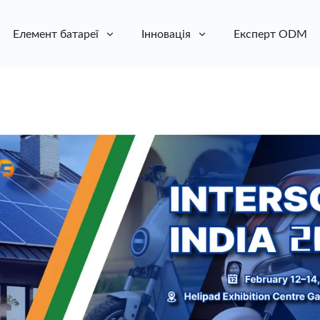
Елемент батареї
Інновація
Експерт ODM