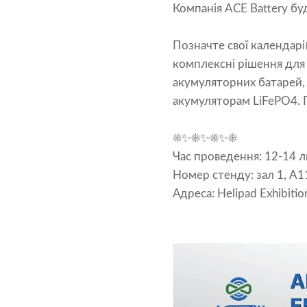
Компанія ACE Battery буде
Позначте свої календарі
комплексні рішення для
акумуляторних батарей, у
акумуляторам LiFePO4. П
☀️✨☀️✨☀️✨☀️
Час проведення: 12-14 л
Номер стенду: зал 1, A1
Адреса: Helipad Exhibitio