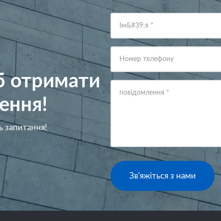
Ім&#39;я
*
Номер телефону
об отримати
повідомлення
*
ення!
ь запитання!
Зв'яжіться з нами