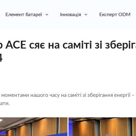
Елемент батареї
Інновація
Експерт ODM
ACE сяє на саміті зі збері
4
моментами нашого часу на саміті зі зберігання енергії –
вати.