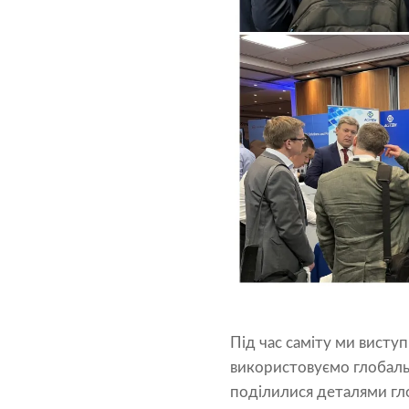
Під час саміту ми висту
використовуємо глобаль
поділилися деталями гло