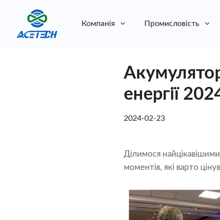
Компанія
Промисловість
Про нас
Акумулятор 
Про нас
Стійкість
Стійкість
енергії 202
2024-02-23
Ділимося найцікавішими 
моментів, які варто ціну