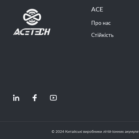
ACE
Про нас
Стійкість
© 2024 Китайські виробники літій-іонних акумулят