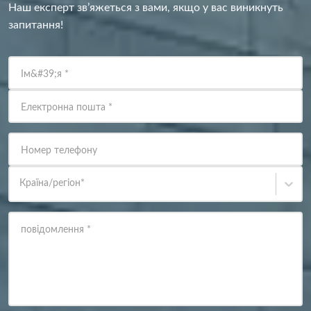
Наш експерт зв’яжеться з вами, якщо у вас виникнуть
запитання!
Ім&#39;я
*
Електронна пошта
*
Номер телефону
Країна/регіон
*
повідомлення
*