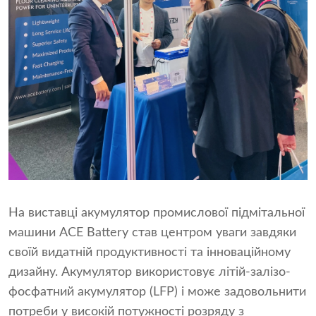
На виставці акумулятор промислової підмітальної
машини ACE Battery став центром уваги завдяки
своїй видатній продуктивності та інноваційному
дизайну. Акумулятор використовує літій-залізо-
фосфатний акумулятор (LFP) і може задовольнити
потреби у високій потужності розряду з