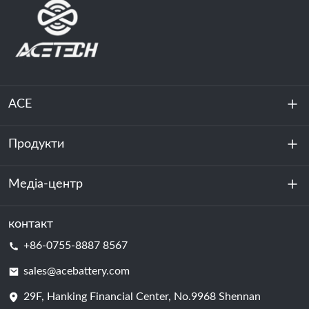
ACE
Продукти
Про нас
Стійкість
Медіа-центр
Зберігання енергії
Центр обробки даних та серверна кімната
контакт
Новини
+86-0755-8887 8567
Сила руху
Блог
sales@acebattery.com
29F, Hanking Financial Center, No.9968 Shennan
Елемент батареї