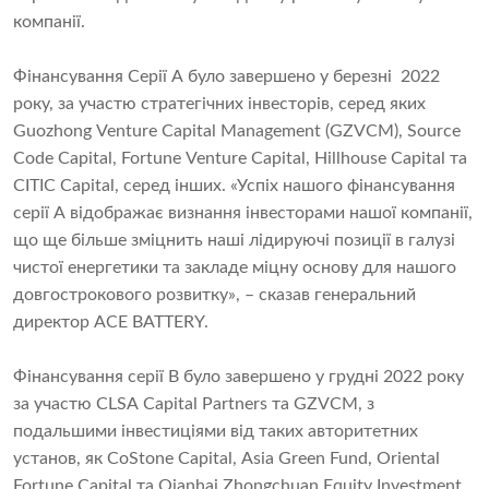
компанії.
Фінансування Серії А було завершено у березні 2022
року, за участю стратегічних інвесторів, серед яких
Guozhong Venture Capital Management (GZVCM), Source
Code Capital, Fortune Venture Capital, Hillhouse Capital та
CITIC Capital, серед інших. «Успіх нашого фінансування
серії A відображає визнання інвесторами нашої компанії,
що ще більше зміцнить наші лідируючі позиції в галузі
чистої енергетики та закладе міцну основу для нашого
довгострокового розвитку», – сказав генеральний
директор ACE BATTERY.
Фінансування серії B було завершено у грудні 2022 року
за участю CLSA Capital Partners та GZVCM, з
подальшими інвестиціями від таких авторитетних
установ, як CoStone Capital, Asia Green Fund, Oriental
Fortune Capital та Qianhai Zhongchuan Equity Investment