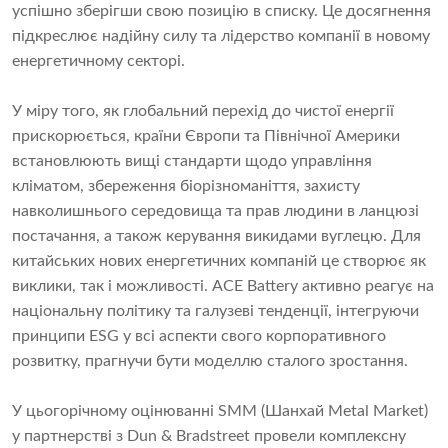
успішно зберігши свою позицію в списку. Це досягнення
підкреслює надійну силу та лідерство компанії в новому
енергетичному секторі.
У міру того, як глобальний перехід до чистої енергії
прискорюється, країни Європи та Північної Америки
встановлюють вищі стандарти щодо управління
кліматом, збереження біорізноманіття, захисту
навколишнього середовища та прав людини в ланцюзі
постачання, а також керування викидами вуглецю. Для
китайських нових енергетичних компаній це створює як
виклики, так і можливості. ACE Battery активно реагує на
національну політику та галузеві тенденції, інтегруючи
принципи ESG у всі аспекти свого корпоративного
розвитку, прагнучи бути моделлю сталого зростання.
У цьогорічному оцінюванні SMM (Шанхай Metal Market)
у партнерстві з Dun & Bradstreet провели комплексну