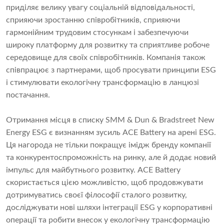
приділяє велику увагу соціальній відповідальності,
сприяючи зростанню співробітників, сприяючи
гармонійним трудовим стосункам і забезпечуючи
широку платформу для розвитку та сприятливе робоче
середовище для своїх співробітників. Компанія також
співпрацює з партнерами, щоб просувати принципи ESG
і стимулювати екологічну трансформацію в ланцюзі
постачання.
Отримання місця в списку SMM & Dun & Bradstreet New
Energy ESG є визнанням зусиль ACE Battery на арені ESG.
Ця нагорода не тільки покращує імідж бренду компанії
та конкурентоспроможність на ринку, але й додає новий
імпульс для майбутнього розвитку. ACE Battery
скористається цією можливістю, щоб продовжувати
дотримуватись своєї філософії сталого розвитку,
досліджувати нові шляхи інтеграції ESG у корпоративні
операції та робити внесок у екологічну трансформацію