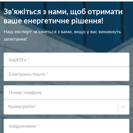
Зв’яжіться з нами, щоб отримати
ваше енергетичне рішення!
Наш експерт зв’яжеться з вами, якщо у вас виникнуть
запитання!
Ім&#39;я
*
Електронна пошта
*
Номер телефону
Країна/регіон
*
повідомлення
*