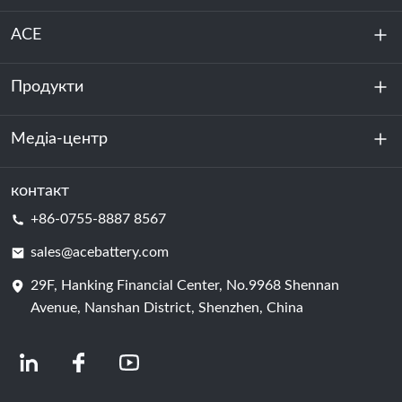
ACE
Продукти
Про нас
Стійкість
Медіа-центр
Зберігання енергії
Центр обробки даних та серверна кімната
контакт
Новини
+86-0755-8887 8567
Сила руху
Блог
sales@acebattery.com
29F, Hanking Financial Center, No.9968 Shennan
Елемент батареї
Avenue, Nanshan District, Shenzhen, China