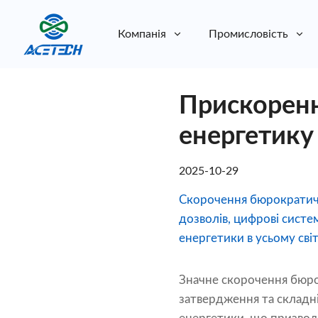
Компанія
Промисловість
Про нас
Прискоренн
Про нас
Стійкість
Стійкість
енергетику
2025-10-29
Скорочення бюрократичн
дозволів, цифрові сист
енергетики в усьому світ
Значне скорочення бюро
затвердження та складн