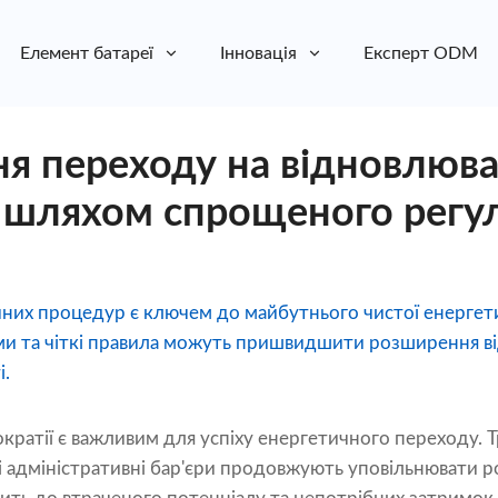
Елемент батареї
Інновація
Експерт ODM
я переходу на відновлюв
 шляхом спрощеного регу
их процедур є ключем до майбутнього чистої енергет
еми та чіткі правила можуть пришвидшити розширення в
і.
кратії є важливим для успіху енергетичного переходу. 
і адміністративні бар'єри продовжують уповільнювати р