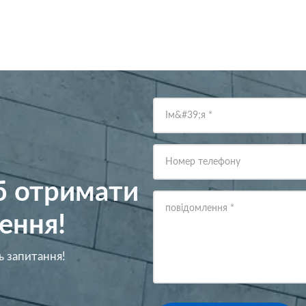
Ім&#39;я
*
Номер телефону
об отримати
повідомлення
*
ення!
ь запитання!