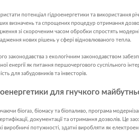
истати потенціал гідроенергетики та використання річ
іших визначень та спрощених процедур отримання дозво
дження зі скороченим часом обробки спростять модерні
адження нових рішень у сфері відновлюваного тепла.
го законодавства з екологічним законодавством забезп
ої енергії як питання першочергового суспільного інте
сть для забудовників та інвесторів.
іоенергетики для гнучкого майбутнь
чаючи біогаз, біомасу та біопаливо, програма модерніза
ертифікації, документації та отримання дозволів. Це зао
йкі виробничі потужності, здатні виробляти як електроене