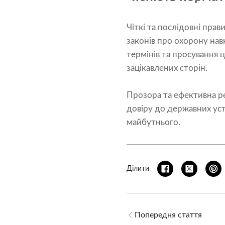
Чіткі та послідовні пра
законів про охорону на
термінів та просування 
зацікавлених сторін.
Прозора та ефективна р
довіру до державних ус
майбутнього.
Ділити
Попередня стаття