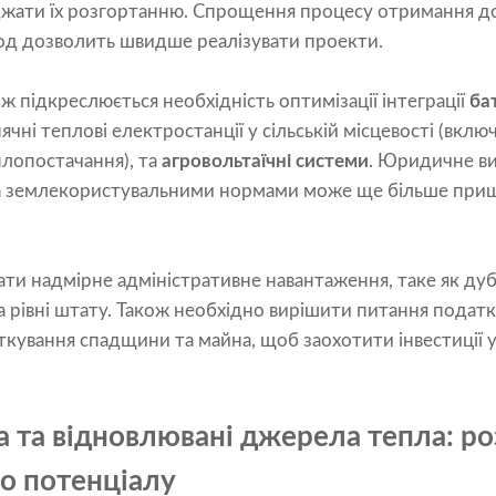
ати їх розгортанню. Спрощення процесу отримання до
д дозволить швидше реалізувати проекти.
 підкреслюється необхідність оптимізації інтеграції
ба
нячні теплові електростанції у сільській місцевості (вкл
плопостачання), та
агровольтаїчні системи
. Юридичне ви
та землекористувальними нормами може ще більше при
увати надмірне адміністративне навантаження, таке як д
а рівні штату. Також необхідно вирішити питання податко
кування спадщини та майна, щоб заохотити інвестиції 
а та відновлювані джерела тепла: р
о потенціалу