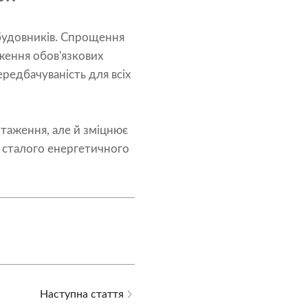
абудовників. Спрощення
ження обов'язкових
редбачуваність для всіх
таження, але й зміцнює
 сталого енергетичного
Наступна стаття