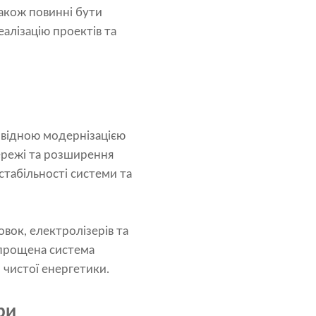
також повинні бути
алізацію проектів та
овідною модернізацією
ережі та розширення
табільності системи та
вок, електролізерів та
 спрощена система
 чистої енергетики.
ри