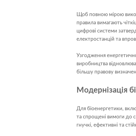
Щоб повною мірою викор
правила вимагають чітк
цифрові системи затвер
електростанцій та впров
Узгодження енергетично
виробництва відновлюван
більшу правову визначені
Модернізація б
Для біоенергетики, вклю
та спрощені вимоги до с
гнучкі, ефективні та сті