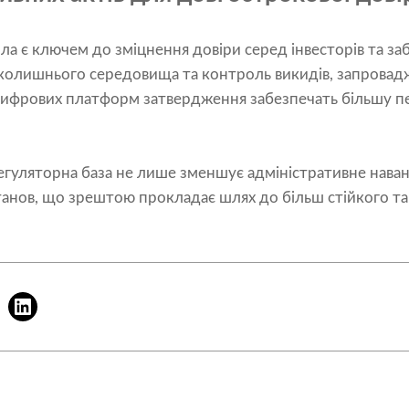
вила є ключем до зміцнення довіри серед інвесторів та з
вколишнього середовища та контроль викидів, запровад
цифрових платформ затвердження забезпечать більшу пе
егуляторна база не лише зменшує адміністративне наван
танов, що зрештою прокладає шлях до більш стійкого та