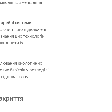
зволів та зменшення
тарейні системи
ючаючи ті, що підключені
знання цих технологій
швидшити їх
ублювання екологічних
вих бар'єрів у розподілі
у відновлювану
озкриття