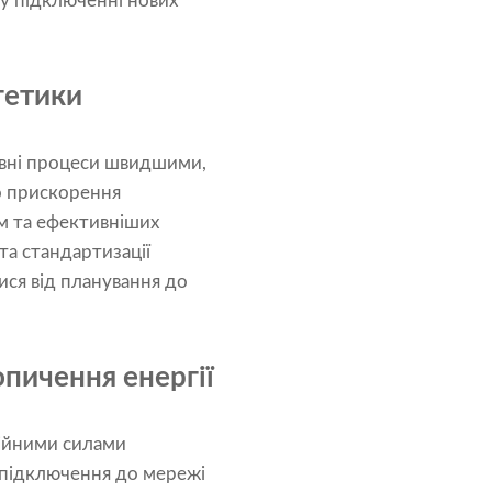
у підключенні нових
гетики
тивні процеси швидшими,
о прискорення
м та ефективніших
а стандартизації
ися від планування до
опичення енергії
шійними силами
 підключення до мережі