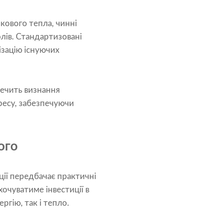
кового тепла, чинні
лів. Стандартизовані
зацію існуючих
ечить визнання
ресу, забезпечуючи
ого
ції передбачає практичні
хочуватиме інвестиції в
ргію, так і тепло.