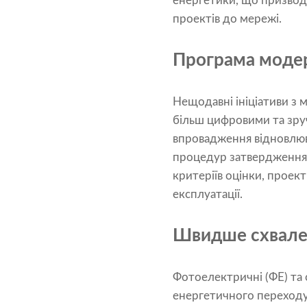
енергетики, що призвод
проектів до мережі.
Програма модер
Нещодавні ініціативи з 
більш цифровими та зруч
впровадження відновлюв
процедур затвердження.
критеріїв оцінки, проек
експлуатації.
Швидше схваленн
Фотоелектричні (ФЕ) та
енергетичного переходу