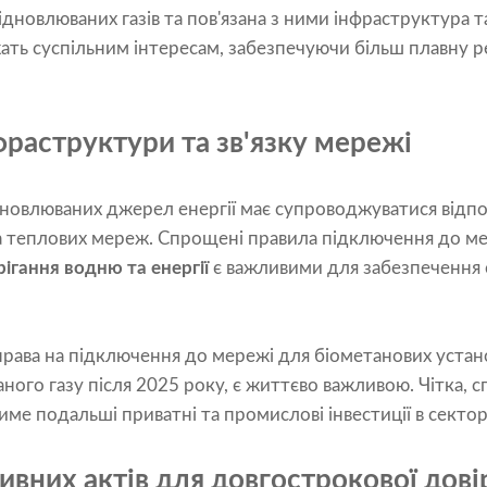
ідновлюваних газів та пов'язана з ними інфраструктура 
ать суспільним інтересам, забезпечуючи більш плавну ре
раструктури та зв'язку мережі
овлюваних джерел енергії має супроводжуватися відп
та теплових мереж. Спрощені правила підключення до м
ігання водню та енергії
є важливими для забезпечення с
ава на підключення до мережі для біометанових устано
ного газу після 2025 року, є життєво важливою. Чітка,
ме подальші приватні та промислові інвестиції в сектор
ивних актів для довгострокової дові