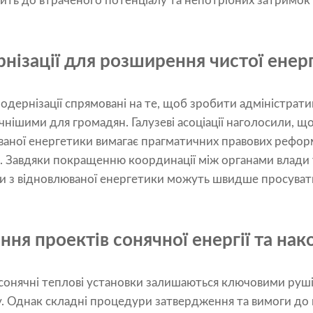
ить до втраченого потенціалу та непотрібних затримок 
нізації для розширення чистої енер
модернізації спрямовані на те, щоб зробити адміністра
нішими для громадян. Галузеві асоціації наголосили, щ
аної енергетики вимагає прагматичних правових рефор
 Завдяки покращенню координації між органами влади т
ти з відновлюваної енергетики можуть швидше просуват
я проектів сонячної енергії та нак
 сонячні теплові установки залишаються ключовими ру
. Однак складні процедури затвердження та вимоги до