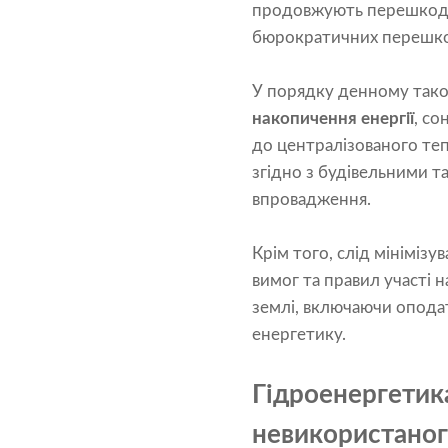
продовжують перешкодж
бюрократичних перешко
У порядку денному також
накопичення енергії
, со
до централізованого те
згідно з будівельними 
впровадження.
Крім того, слід мініміз
вимог та правил участі н
землі, включаючи оподат
енергетику.
Гідроенергетик
невикористаног