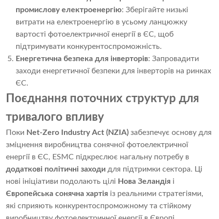
промислову електроенергію
: Зберігайте низькі
витрати на електроенергію в усьому ланцюжку
вартості фотоелектричної енергії в ЄС, щоб
підтримувати конкурентоспроможність.
Енергетична безпека для інверторів
: Запровадити
заходи енергетичної безпеки для інверторів на ринках
ЄС.
Поєднання поточних структур для
тривалого впливу
Поки
Net-Zero Industry Act (NZIA)
забезпечує основу для
зміцнення виробництва сонячної фотоелектричної
енергії в ЄС, ESMC підкреслює нагальну потребу в
додаткові політичні заходи
для підтримки сектора. Ці
нові ініціативи подолають цілі
Нова Зеландія
і
Європейська сонячна хартія
із реальними стратегіями,
які сприяють конкурентоспроможному та стійкому
виробництву фотоелектричної енергії в Європі.