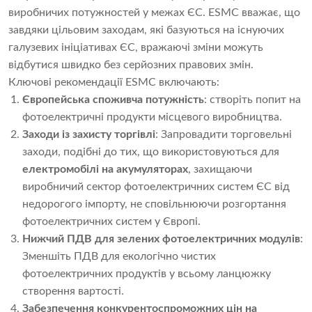
виробничих потужностей у межах ЄС. ESMC вважає, що
завдяки цільовим заходам, які базуються на існуючих
галузевих ініціативах ЄС, вражаючі зміни можуть
відбутися швидко без серйозних правових змін.
Ключові рекомендації ESMC включають:
Європейська споживча потужність
: створіть попит на
фотоелектричні продукти місцевого виробництва.
Заходи із захисту торгівлі
: Запровадити торговельні
заходи, подібні до тих, що використовуються для
електромобілі на акумуляторах
, захищаючи
виробничий сектор фотоелектричних систем ЄС від
недорогого імпорту, не сповільнюючи розгортання
фотоелектричних систем у Європі.
Нижчий ПДВ для зелених фотоелектричних модулів
:
Зменшіть ПДВ для екологічно чистих
фотоелектричних продуктів у всьому ланцюжку
створення вартості.
Забезпечення конкурентоспроможних цін на