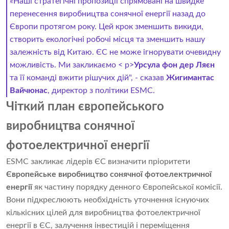
«Наші стратегічні пропозиції спрямовані на швидке
перенесення виробництва сонячної енергії назад до
Європи протягом року. Цей крок зменшить викиди,
створить екологічні робочі місця та зменшить нашу
залежність від Китаю. ЄС не може ігнорувати очевидну
можливість. Ми закликаємо < p>
Урсула фон дер Ляєн
та її команді вжити рішучих дій", - сказав
Жигимантас
Вайчюнас
, директор з політики ESMC.
Чіткий план європейського
виробництва сонячної
фотоелектричної енергії
ESMC закликає лідерів ЄС визначити пріоритети
Європейське виробництво сонячної фотоелектричної
енергії
як частину порядку денного Європейської комісії.
Вони підкреслюють необхідність уточнення існуючих
кількісних цілей для виробництва фотоелектричної
енергії в ЄС, залучення інвестицій і переміщення