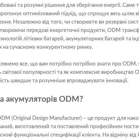
бовані та розумні рішення для зберігання енергії. Саме 
ропонує оптимізований підхід, що спрощує весь шлях ві
ня. Незалежно від того, чи створюєте ви резервні сист
 створюючи передові енергетичні продукти, ODM трансфо
нологій літієвих батарей, акумуляторних батарей та ін
их на сучасному конкурентному ринку.
лянемо все, що вам потрібно потрібно знати про ODM,
 світової популярності та як комплексне виробництв
сть швидше та розумніше впроваджувати інновації.
ма акумуляторів ODM?
M (Original Design Manufacturer) – це продукт для нако
аний, виготовлений та поставлений професійним пост
снові функціональні специфікації клієнта. На відміну ві