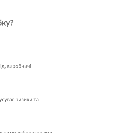
бку?
ід, виробничі
усуває ризики та
льними лабораторіями.