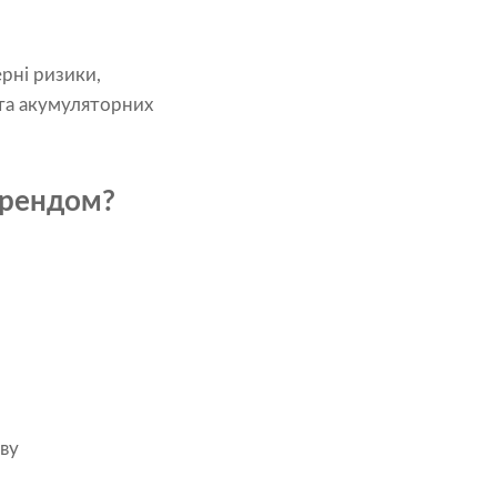
рні ризики,
 та акумуляторних
трендом?
ву