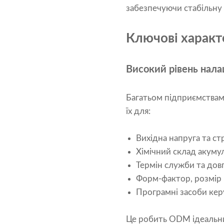
забезпечуючи стабільну 
Ключові харак
Високий рівень нал
Багатьом підприємствам 
їх для:
Вихідна напруга та ст
Хімічний склад акумул
Термін служби та довг
Форм-фактор, розмір 
Програмні засоби кер
Це робить ODM ідеальним