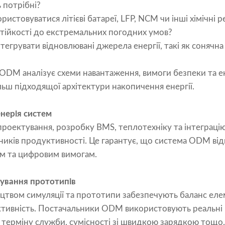
ь потрібні?
ристовуватися літієві батареї, LFP, NCM чи інші хімічні 
стійкості до екстремальних погодних умов?
тегрувати відновлювані джерела енергії, такі як сонячна
 ODM аналізує схеми навантаження, вимоги безпеки та 
ьш підходящої архітектури накопичення енергії.
енерія систем
проектування, розробку BMS, теплотехніку та інтеграці
зників продуктивності. Це гарантує, що система ODM ві
м та цифровим вимогам.
ування прототипів
твом симуляції та прототипи забезпечують баланс елем
ктивність. Постачальники ODM використовують реальні
, терміну служби, сумісності зі швидкою зарядкою тощо.