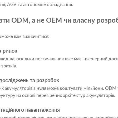
ня, AGV та автономне обладнання.
ати ODM, а не OEM чи власну розро
оможе вам визначитися:
а ринок
идша, оскільки постачальник вже має інженерний досв
зразків.
 досліджень та розробок
их акумуляторів з нуля може коштувати мільйони. ODM 
руктуру на основі перевірених архітектур акумуляторів.
атаційного навантаження
ти виробничою лінією, ланцюгом поставок чи випробува