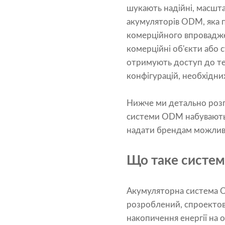
шукають надійні, масшта
акумуляторів ODM, яка п
комерційного впроваджен
комерційні об'єкти або
отримують доступ до тех
конфігурацій, необхідн
Нижче ми детально розг
системи ODM набувають
надати брендам можливі
Що таке систе
Акумуляторна система OD
розроблений, спроектов
накопичення енергії на о