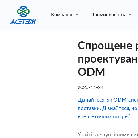
Компанія
Промисловість
Про нас
Спрощене р
Про нас
Стійкість
Стійкість
проектуван
ODM
2025-11-24
Дізнайтеся, як ODM-сис
поставки. Дізнайтеся, чо
енергетичних потреб.
У світі, де рушійними сил