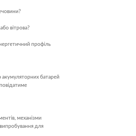
речовини?
 або вітрова?
енергетичний профіль
ю акумуляторних батарей
дповідатиме
ентів, механізми
 випробування для