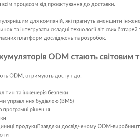
 всім процесом від проектування до доставки.
опулярнішим для компаній, які прагнуть зменшити інжене
нок та інтегрувати складні технології літієвих батарей
власних платформ досліджень та розробок.
кумуляторів ODM стають світовим 
ують ODM, отримують доступ до:
клітин та інженерія безпеки
еми управління будівлею (BMS)
та програмні рішення
бки
диниці продукції завдяки досвідченому ODM-виробницт
боти