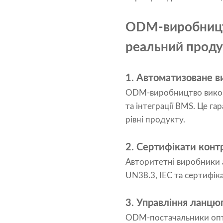
ODM-виробництв
реальний проду
1. Автоматизоване 
ODM-виробництво викори
та інтеграції BMS. Це га
рівні продукту.
2. Сертифікати конт
Авторитетні виробники 
UN38.3, IEC та сертифік
3. Управління ланцю
ODM-постачальники опти