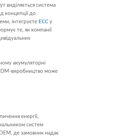
тут виділяється система
д концепції до
еми, інтегруєте
ЕСС
у
рмує те, як компанії
дивідуальних
 чому акумуляторні
о ODM-виробництво може
пичення енергії,
ачальником систем
д OEM, де замовник надає