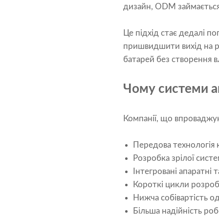
дизайн, ODM займається
Це підхід стає дедалі п
пришвидшити вихід на ри
батарей без створення 
Чому системи а
Компанії, що впровадж
Передова технологія 
Розробка зрілої сист
Інтегровані апаратні 
Короткі цикли розро
Нижча собівартість о
Більша надійність ро