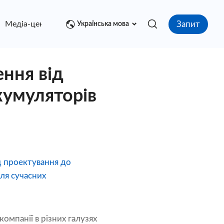
Запит
Медіа-центр
контакт
Українська мова
ння від
кумуляторів
д проектування до
для сучасних
компанії в різних галузях