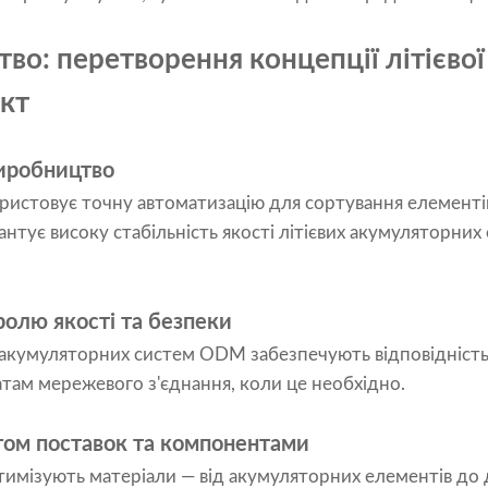
о: перетворення концепції літієвої 
кт
виробництво
стовує точну автоматизацію для сортування елементів
рантує високу стабільність якості літієвих акумуляторних
ролю якості та безпеки
акумуляторних систем ODM забезпечують відповідність
атам мережевого з'єднання, коли це необхідно.
гом поставок та компонентами
мізують матеріали — від акумуляторних елементів до 