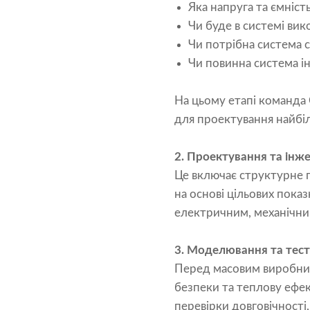
Яка напруга та ємніст
Чи буде в системі вико
Чи потрібна система 
Чи повинна система ін
На цьому етапі команда
для проектування найбіл
2
. Проектування та інж
Це включає структурне 
на основі цільових пока
електричним, механічни
3. Моделювання та тест
Перед масовим виробниц
безпеки та теплову ефе
перевірки довговічності