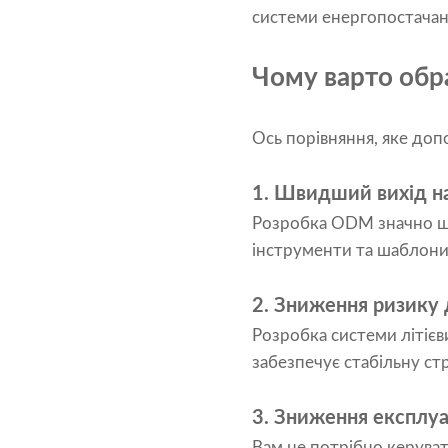
системи енергопостачан
Чому варто обр
Ось порівняння, яке доп
1. Швидший вихід н
Розробка ODM значно шв
інструменти та шаблони 
2. Зниження ризику
Розробка системи літієв
забезпечує стабільну ст
3. Зниження експлу
Вам не потрібно керува