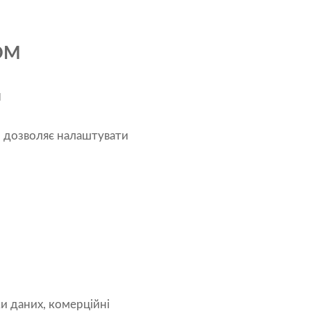
ODM
й
M дозволяє налаштувати
и даних, комерційні