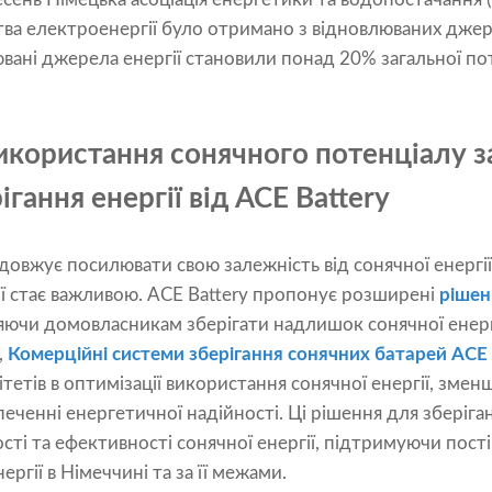
ва електроенергії було отримано з відновлюваних джер
вані джерела енергії становили понад 20% загальної п
користання сонячного потенціалу 
гання енергії від ACE Battery
овжує посилювати свою залежність від сонячної енергії
ії стає важливою. ACE Battery пропонує розширені
рішен
ляючи домовласникам зберігати надлишок сонячної енер
,
Комерційні системи зберігання сонячних батарей ACE 
тетів в оптимізації використання сонячної енергії, змен
еченні енергетичної надійності. Ці рішення для зберіга
ості та ефективності сонячної енергії, підтримуючи пост
ргії в Німеччині та за її межами.