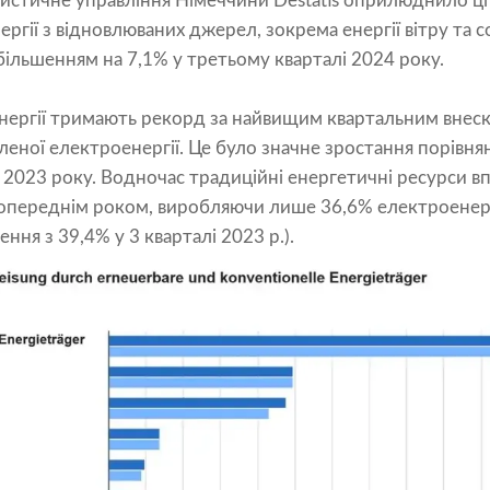
истичне управління Німеччини Destatis оприлюднило ці
гії з відновлюваних джерел, зокрема енергії вітру та с
більшенням на 7,1% у третьому кварталі 2024 року.
нергії тримають рекорд за найвищим квартальним внеск
леної електроенергії. Це було значне зростання порівнян
і 2023 року. Водночас традиційні енергетичні ресурси вп
попереднім роком, виробляючи лише 36,6% електроенерг
ння з 39,4% у 3 кварталі 2023 р.).