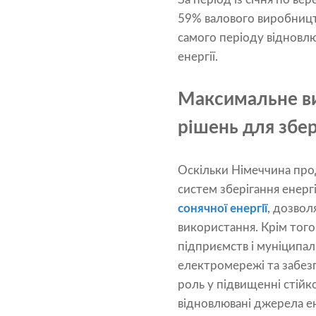
59% валового виробницт
самого періоду відновлю
енергії.
Максимальне ви
рішень для збері
Оскільки Німеччина прод
систем зберігання енерг
сонячної енергії
, дозво
використання. Крім того
підприємств і муніципалі
електромережі та забезп
роль у підвищенні стійк
відновлювані джерела ене