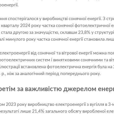
оенергії.
ня спостерігалося у виробництві сонячної енергії. З стр
 кварталу 2024 року частка сонячної фотоелектричної ен
 стала другою за значущістю, склавши 23,8% у структурі
алі минулого року частка сонячної енергії становила лиш
лектроенергії від сонячної та вітрової енергії можна п
фотоелектричних систем і винятковими сонячними та ві
ілюстрації встановлена ​​фотоелектрична енергія була н
 р., ніж за аналогічний період попереднього року.
ретім за важливістю джерелом енерг
ом 2023 року виробництво електроенергії з вугілля в 3-
результаті лише 21,4% загального обсягу виробленої ел