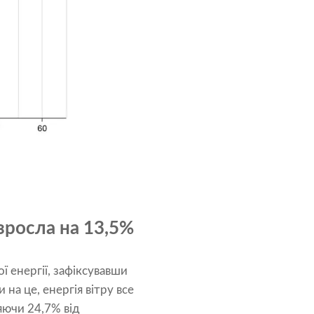
 зросла на 13,5%
ї енергії, зафіксувавши
на це, енергія вітру все
яючи 24,7% від