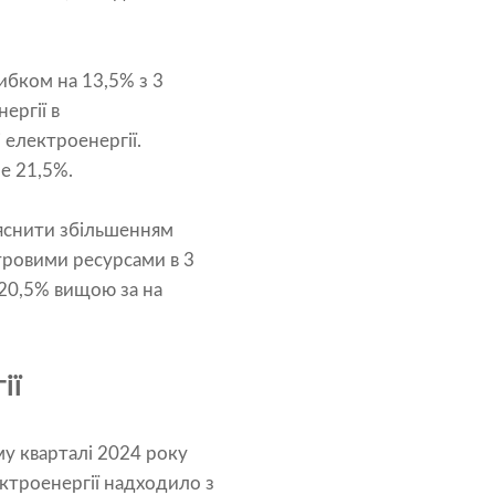
ибком на 13,5% з 3
ергії в
 електроенергії.
е 21,5%.
ояснити збільшенням
тровими ресурсами в 3
а 20,5% вищою за на
ії
му кварталі 2024 року
ектроенергії надходило з