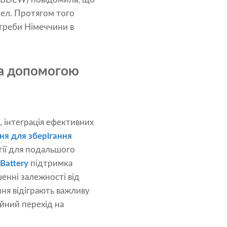
ел. Протягом того
отреби Німеччини в
за допомогою
, інтеграція ефективних
ня для зберігання
гії для подальшого
Battery
підтримка
шенні залежності від
ння відіграють важливу
ійний перехід на