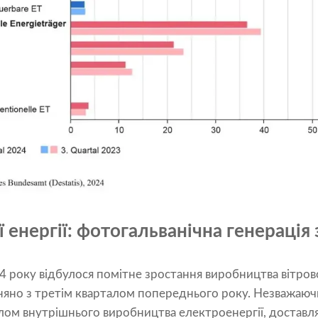
 енергії: фотогальванічна генерація
4 року відбулося помітне зростання виробництва вітрово
няно з третім кварталом попереднього року. Незважаючи 
ом внутрішнього виробництва електроенергії, доставл