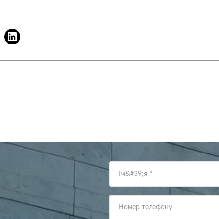
Ім&#39;я
*
Номер телефону