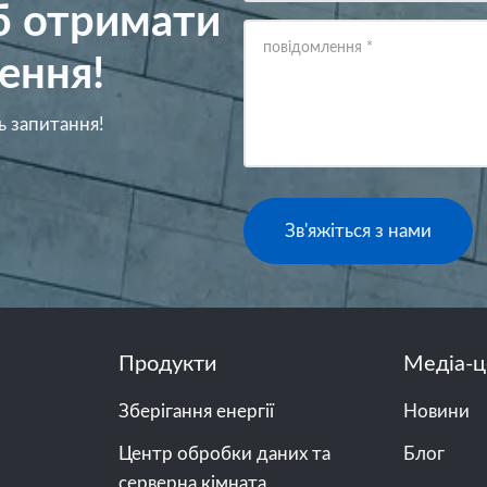
об отримати
повідомлення
*
ення!
ь запитання!
Зв'яжіться з нами
Продукти
Медіа-ц
Зберігання енергії
Новини
Центр обробки даних та
Блог
серверна кімната