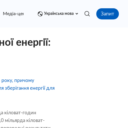
Запит
Медіа-центр
контакт
Українська мова
ої енергії:
4 року, причому
 зберігання енергії для
а кіловат-годин
,0 мільярда кіловат-