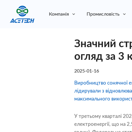
Компанія
Промисловість
Про нас
Значний стр
Про нас
Стійкість
Стійкість
огляд за 3 
2025-01-16
Виробництво сонячної ен
лідирували з відновлюва
максимального використа
У третьому кварталі 202
електроенергії, що на 2,