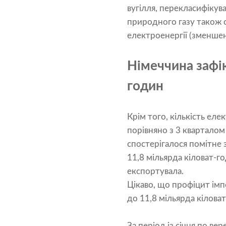
вугілля, перекласифікув
природного газу також 
електроенергії (зменшен
Німеччина зафік
годин
Крім того, кількість еле
порівняно з 3 кварталом
спостерігалося помітне 
11,8 мільярда кіловат-г
експортувала.
Цікаво, що профіцит імп
до 11,8 мільярда кілова
За період із січня по в