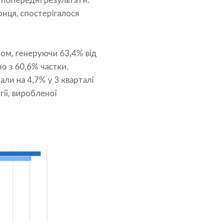
 попередні результати.
онця, спостерігалося
ом, генеруючи 63,4% від
о з 60,6% частки,
али на 4,7% у 3 кварталі
ії, виробленої