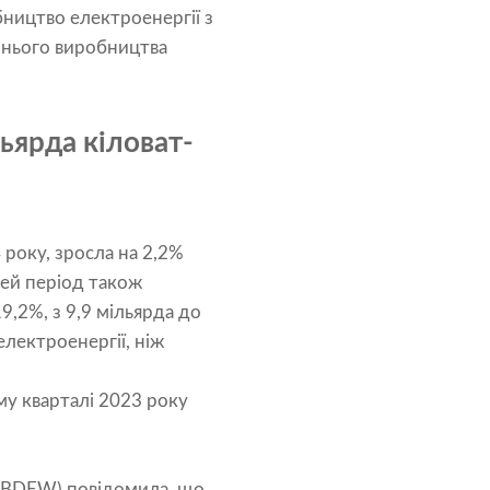
бництво електроенергії з
шнього виробництва
ьярда кіловат-
 року, зросла на 2,2%
цей період також
9,2%, з 9,9 мільярда до
електроенергії, ніж
му кварталі 2023 року
я (BDEW) повідомила, що