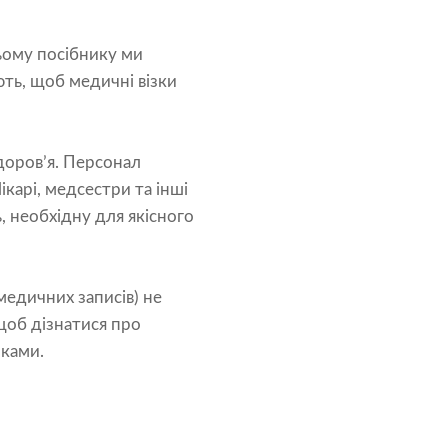
цьому посібнику ми
ють, щоб медичні візки
доров’я. Персонал
карі, медсестри та інші
, необхідну для якісного
медичних записів) не
щоб дізнатися про
зками.