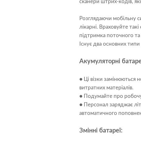
сканери штрих-кодів, які
Розглядаючи мобільну с
лікарні. Враховуйте так
підтримка поточного та
Існує два основних типи 
Акумуляторні батаре
● Ці візки замінюються 
витратних матеріалів.
● Подумайте про робочу 
● Персонал заряджає літ
автоматичного поповнен
Змінні батареї: