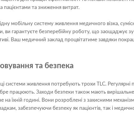
а пацієнтами та зниження витрат.
ідну мобільну систему живлення медичного візка, суміс
, ви гарантуєте безперебійну роботу, що заощаджує зус
тиві. Ваш медичний заклад процвітатиме завдяки покр
овування та безпека
я, ці системи живлення потребують трохи TLC. Регулярні 
обре працюють. Заходи безпеки також мають вирішальне
не на їхній годині. Вони розроблені з захисними механіз
дкам, забезпечуючи безпеку як пацієнтів, так і медичн