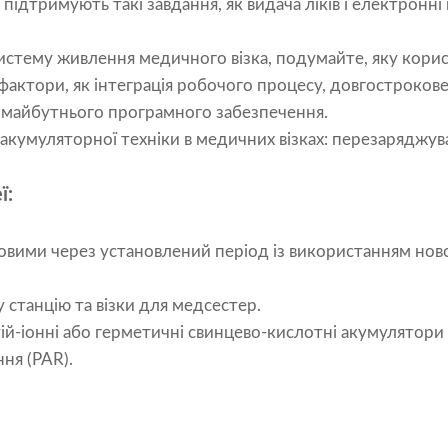
 підтримують такі завдання, як видача ліків і електронні
истему живлення медичного візка, подумайте, яку корис
і фактори, як інтеграція робочого процесу, довгостроков
 майбутнього програмного забезпечення.
акумуляторної техніки в медичних візках: перезаряджуван
ї:
новими через установлений період із використанням нов
станцію та візки для медсестер.
ій-іонні або герметичні свинцево-кислотні акумулятори 
ня (PAR).