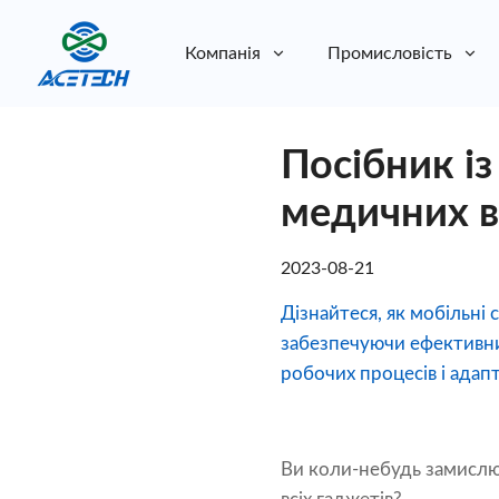
Компанія
Промисловість
Про нас
Посібник і
Про нас
Стійкість
Стійкість
медичних в
2023-08-21
Дізнайтеся, як мобільні
забезпечуючи ефективни
робочих процесів і адап
Ви коли-небудь замислюв