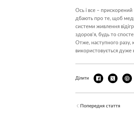
Ось і все – прискорений 
дбають про те, щоб медич
системи живлення відіг
здоров’я, будь то спосте
Отже, наступного разу, 
використовується дуже к
Ділити
Попередня стаття