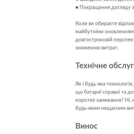
● Покращення догляду з
Коли ви обираєте відпов
майбутніми оновленнями
довгостроковій перспек
зниженню витрат.
Технічне обслуг
Як і будь-яка технологі
що батареї справні та д
коротке замикання? Ні, 
будь-яким нещасним випа
Винос