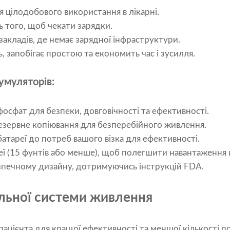
я цілодобового використання в лікарні.
ть того, щоб чекати зарядки.
закладів, де немає зарядної інфраструктури.
, запобігає простою та економить час і зусилля.
умуляторів:
фосфат для безпеки, довговічності та ефективності.
резервне копіювання для безперебійного живлення.
батареї до потреб вашого візка для ефективності.
еї (15 фунтів або менше), щоб полегшити навантаження 
зпечному дизайну, дотримуючись інструкцій FDA.
льної системи живлення
ацієнта для кращої ефективності та меншої кількості п