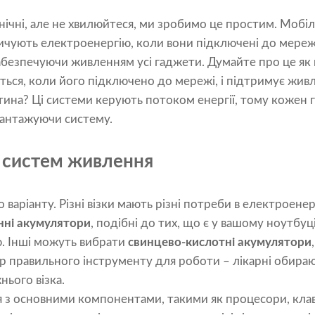
нічні, але не хвилюйтеся, ми зробимо це простим. Мобі
пичують електроенергію, коли вони підключені до мережі.
забезпечуючи живленням усі гаджети. Думайте про це як
ться, коли його підключено до мережі, і підтримує жив
тина? Ці системи керують потоком енергії, тому кожен 
вантажуючи систему.
 систем живлення
 варіанту. Різні візки мають різні потреби в електроенерг
онні акумулятори
, подібні до тих, що є у вашому ноутбуц
ю. Інші можуть вибрати
свинцево-кислотні акумулятори
ір правильного інструменту для роботи – лікарні обира
нього візка.
 з основними компонентами, такими як процесори, клав