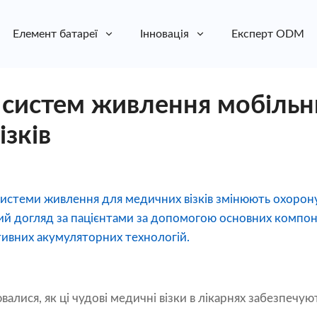
Елемент батареї
Інновація
Експерт ODM
з систем живлення мобільн
ізків
 системи живлення для медичних візків змінюють охорону
й догляд за пацієнтами за допомогою основних компон
тивних акумуляторних технологій.
алися, як ці чудові медичні візки в лікарнях забезпечу