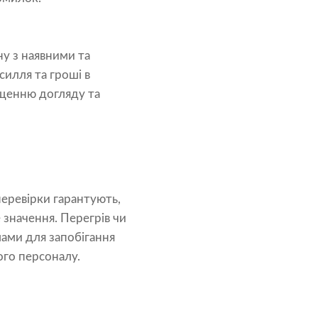
ну з наявними та
илля та гроші в
ащенню догляду та
перевірки гарантують,
 значення. Перегрів чи
мами для запобігання
ого персоналу.