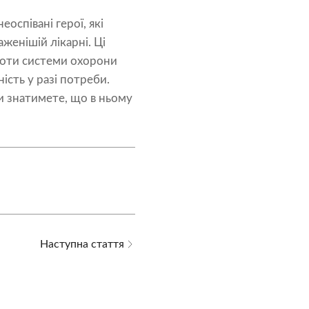
оспівані герої, які
аженішій лікарні. Ці
боти системи охорони
ість у разі потреби.
и знатимете, що в ньому
Наступна стаття