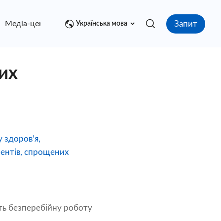
Запит
Медіа-центр
контакт
Українська мова
их
 здоров’я,
ентів, спрощених
ють безперебійну роботу