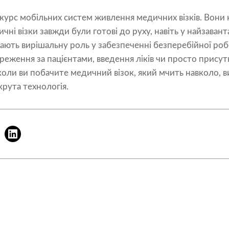
курс мобільних систем живлення медичних візків. Вони не
ні візки завжди були готові до руху, навіть у найзавант
рають вирішальну роль у забезпеченні безперебійної ро
реження за пацієнтами, введення ліків чи просто присутн
коли ви побачите медичний візок, який мчить навколо, в
рута технологія.