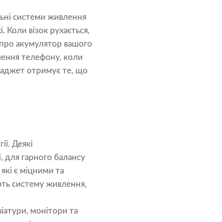
льні системи живлення
 Коли візок рухається,
 про акумулятор вашого
лення телефону, коли
гаджет отримує те, що
ії. Деякі
і, для гарного балансу
, які є міцними та
ють систему живлення,
іатури, монітори та