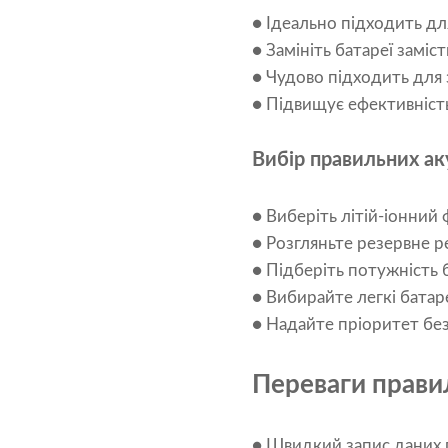
● Ідеально підходить дл
● Замініть батареї заміс
● Чудово підходить для 
● Підвищує ефективність
Вибір правильних ак
● Виберіть літій-іонний 
● Розгляньте резервне 
● Підберіть потужність 
● Вибирайте легкі батар
● Надайте пріоритет бе
Переваги прави
● Швидкий запис даних п