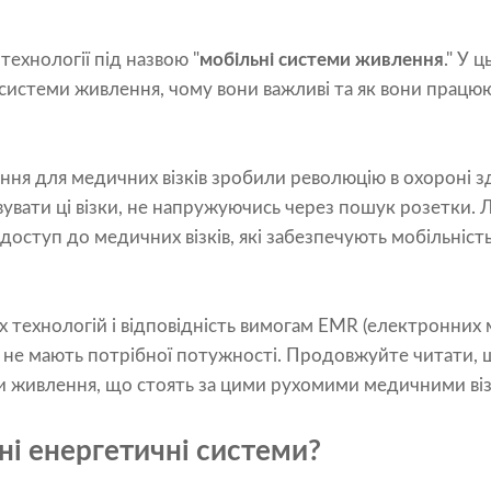
технології під назвою "
мобільні системи живлення
." У 
 системи живлення, чому вони важливі та як вони працю
ння для медичних візків зробили революцію в охороні з
увати ці візки, не напружуючись через пошук розетки. Лі
оступ до медичних візків, які забезпечують мобільність
х технологій і відповідність вимогам EMR (електронних 
 не мають потрібної потужності. Продовжуйте читати, 
и живлення, що стоять за цими рухомими медичними ві
ні енергетичні системи?