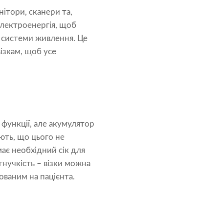
ітори, сканери та,
електроенергія, щоб
 системи живлення. Це
ізкам, щоб усе
 функції, але акумулятор
ють, що цього не
має необхідний сік для
нучкість – візки можна
ваним на пацієнта.