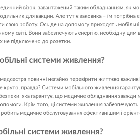
 медичний візок, завантажений таким обладнанням, як мон
лодильник для вакцин. Але тут є заковика – їм потрібна 
и свою роботу. Ось де на допомогу приходять мобільні
ному світі. Вони забезпечують енергію, необхідну цим в
їх не підключено до розетки.
обільні системи живлення?
бо медсестра повинні негайно перевірити життєво важливі
Не круто, правда? Системи мобільного живлення гаранту
а безпеки, яка гарантує, що медичне обладнання завжди 
помоги. Крім того, ці системи живлення забезпечують г
 робить медичне обслуговування ефективнішим і орієнто
більні системи живлення?