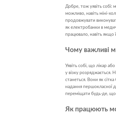
Добре, тож уявіть собі:
можливо, навіть міні-хо
продовжувати виконуват
як електробанки в медич
працювало, навіть якщо 
Чому важливі м
Уявіть собі, що лікар а
у візку розряджається. 
станеться. Вони як сітк
надання першокласної до
переміщати будь-де, що
Як працюють мо