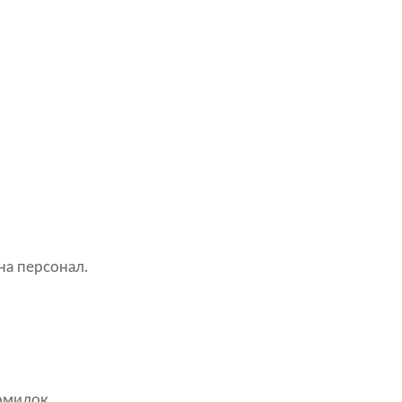
на персонал.
омилок.